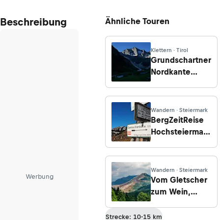
Beschreibung
Ähnliche Touren
Klettern · Tirol
Grundschartner
Nordkante
(Mittergrat)
Wandern · Steiermark
BergZeitReise
Hochsteiermark
- Etappe 2:
Etmißl -
Tragöß/Grüner
Wandern · Steiermark
Werbung
See -
Vom Gletscher
Sonnschienalm
zum Wein,
Nordroute,
Etappe 12: Von
Strecke: 10-15 km