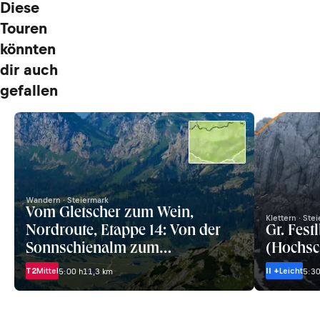
Diese
Touren
könnten
dir auch
gefallen
Wandern · Steiermark
Vom Gletscher zum Wein,
Klettern · Ste
Nordroute, Etappe 14: Von der
Gr. Fest
Sonnschienalm zum
(Hochsc
Schiestlhaus
T2
Mittel
II +
Leicht
5:00 h
11,3 km
5:30