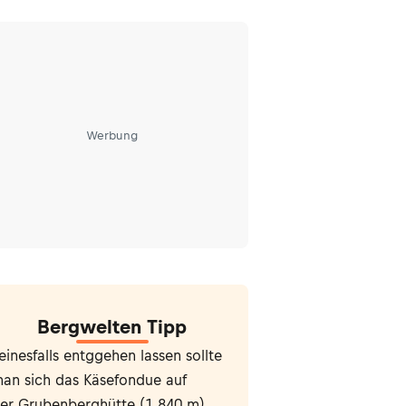
Werbung
Bergwelten Tipp
einesfalls entggehen lassen sollte
an sich das Käsefondue auf
er
Grubenberghütte
(1.840 m).