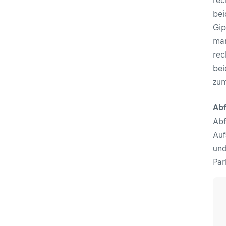
rec
bei
Gip
man
rec
bei
zum
Abf
Abf
Auf
und
Par