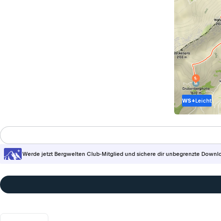
WS+
Leicht
Werde jetzt Bergwelten Club-Mitglied und sichere dir unbegrenzte Downl