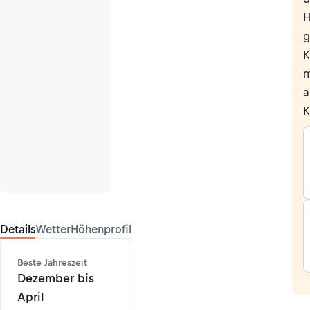
H
g
K
m
a
K
Details
Wetter
Höhenprofil
Beste Jahreszeit
Dezember bis
April