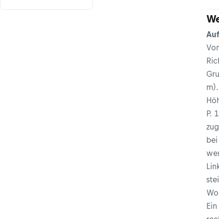
We
Auf
Von
Ric
Gru
m).
Höh
P. 
zug
bei
wen
Lin
ste
Wol
Ein