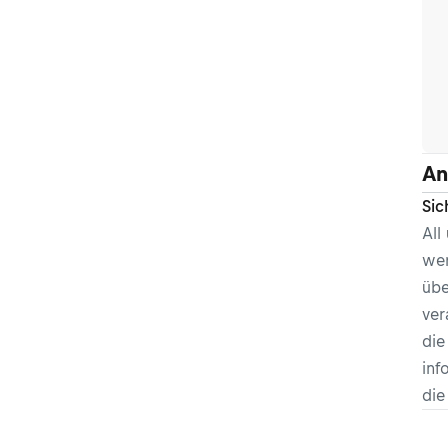
An
Sic
All
wer
übe
ver
die
inf
di