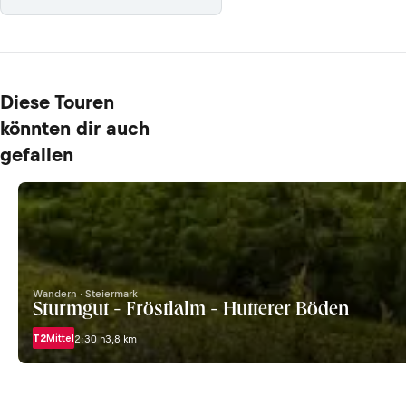
Diese Touren
könnten dir auch
gefallen
Wandern · Steiermark
Sturmgut - Fröstlalm - Hutterer Böden
T2
Mittel
2:30 h
3,8 km