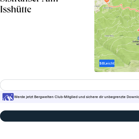
Isshütte
S0
Leicht
Werde jetzt Bergwelten Club-Mitglied und sichere dir unbegrenzte Downl