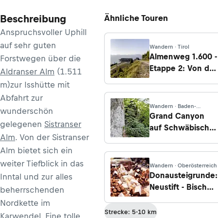
Beschreibung
Ähnliche Touren
Anspruchsvoller Uphill
auf sehr guten
Wandern · Tirol
Almenweg 1.600 -
Forstwegen über die
Etappe 2: Von der
Aldranser Alm
(1.511
Patscherkofel
m)zur Isshütte mit
Bergstation nach
Abfahrt zur
Rinn
Wandern · Baden-
wunderschön
Württemberg
Grand Canyon
gelegenen
Sistranser
auf Schwäbisch -
Alm
. Von der Sistranser
Etappe 1: Von
Alm bietet sich ein
Albstadt zum
Lochenpass
weiter Tiefblick in das
Wandern · Oberösterreich
Donausteigrunde:
Inntal und zur alles
Neustift - Bischof
beherrschenden
Firmian Weg
Nordkette im
Strecke: 5-10 km
Karwendel. Eine tolle