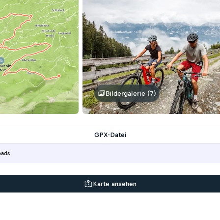
Bildergalerie (7)
GPX-Datei
oads
Karte ansehen