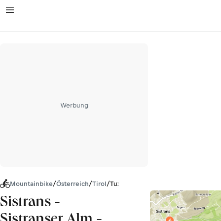
Werbung
Mountainbike
/
Österreich
/
Tirol
/
Tuxer Alpen
Sistrans -
Sistranser Alm -