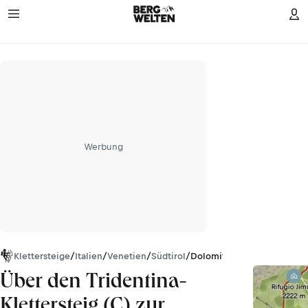
Werbung
Klettersteige
/
Italien
/
Venetien
/
Südtirol
/
Dolomiten
Über den Tridentina-
Klettersteig (C) zur