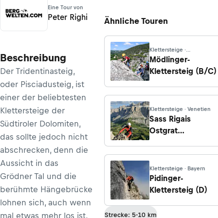
Eine Tour von
Peter Righi
Ähnliche Touren
Klettersteige ·
Beschreibung
Niederösterreich
Mödlinger-
Der Tridentinasteig,
Klettersteig (B/C)
oder Pisciadusteig, ist
einer der beliebtesten
Klettersteige der
Klettersteige · Venetien
Sass Rigais
Südtiroler Dolomiten,
Ostgrat
das sollte jedoch nicht
Klettersteig (B/C)
abschrecken, denn die
Aussicht in das
Klettersteige · Bayern
Grödner Tal und die
Pidinger-
berühmte Hängebrücke
Klettersteig (D)
lohnen sich, auch wenn
mal etwas mehr los ist.
Strecke: 5-10 km