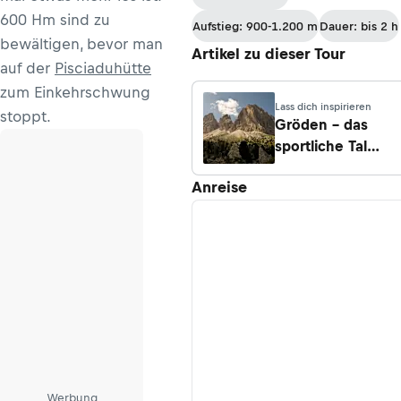
600 Hm sind zu
Aufstieg: 900-1.200 m
Dauer: bis 2 h
bewältigen, bevor man
Artikel zu dieser Tour
auf der
Pisciaduhütte
zum Einkehrschwung
Lass dich inspirieren
stoppt.
Gröden – das
sportliche Tal
zwischen
Anreise
senkrechten
Dolomitenwände
Werbung