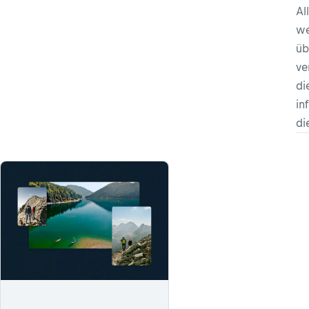
Al
we
üb
ve
di
in
di