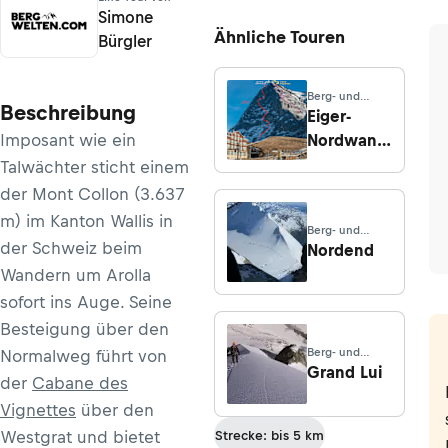
Simone
Ähnliche Touren
Bürgler
Berg- und
Beschreibung
Hochtouren ·
Eiger-
Bern
Imposant wie ein
Nordwand,
Heckmair-
Talwächter sticht einem
Route
der Mont Collon (3.637
m) im Kanton Wallis in
Berg- und
der Schweiz beim
Hochtouren ·
Nordend
Wallis
Wandern um Arolla
sofort ins Auge. Seine
Besteigung über den
Berg- und
Normalweg führt von
Hochtouren ·
Grand Lui
der
Cabane des
Aostatal
Vignettes
über den
Westgrat und bietet
Strecke: bis 5 km