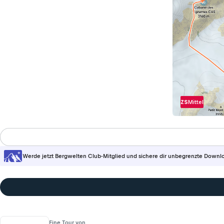
ZS
Mittel
Werde jetzt Bergwelten Club-Mitglied und sichere dir unbegrenzte Downl
Eine Tour von