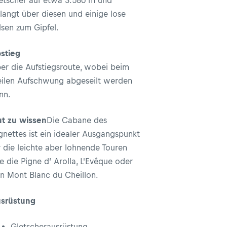
etscher auf etwa 3.580 m und
langt über diesen und einige lose
lsen zum Gipfel.
stieg
er die Aufstiegsroute, wobei beim
eilen Aufschwung abgeseilt werden
nn.
t zu wissen
Die Cabane des
gnettes ist ein idealer Ausgangspunkt
r die leichte aber lohnende Touren
e die Pigne d’ Arolla, L'Evêque oder
n Mont Blanc du Cheillon.
srüstung
Gletscherausrüstung