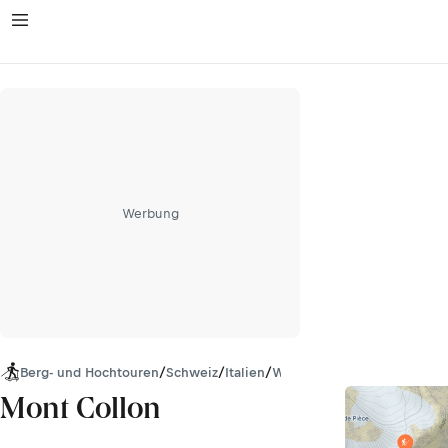
Werbung
Berg- und Hochtouren
/
Schweiz
/
Italien
/
Wallis
/
Walliser Alpen
Mont Collon