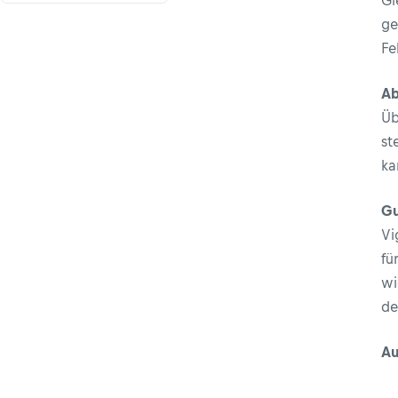
Gl
ge
Fe
Ab
Üb
st
ka
Gu
Vi
fü
wi
de
Au