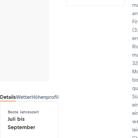
ma
an
Fi
(3
er
Ri
ma
32
Mo
bi
qu
Sü
Details
Wetter
Höhenprofil
ei
Beste Jahreszeit
ei
Juli bis
we
September
le