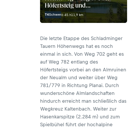
Höfertsteig und
Neualmscharte ins Seewigtal
T4
Schwer
6:45 h
11,9 km
Die letzte Etappe des Schladminger
Tauern Höhenwegs hat es noch
einmal in sich. Von Weg 702 geht es
auf Weg 782 entlang des
Höfertsteigs vorbei an den Almruinen
der Neualm und weiter über Weg
781/779 in Richtung Planai. Durch
wunderschöne Almlandschaften
hindurch erreicht man schließlich das
Wegkreuz Kaltenbach. Weiter zur
Hasenkarspitze (2.284 m) und zum
Spielbühel führt der hochalpine