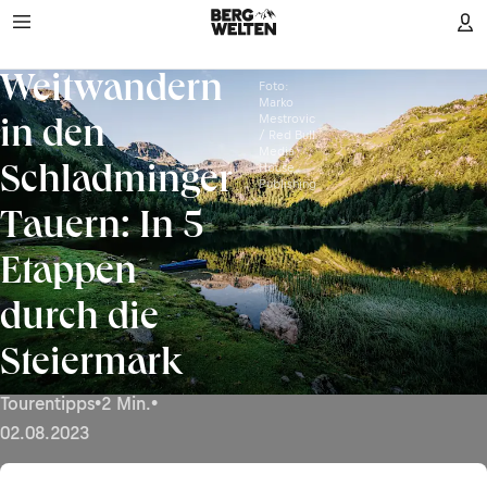
Weitwandern
Foto:
Marko
Mestrovic
in den
/ Red Bull
Media
House
Schladminger
Publishing
Tauern: In 5
Etappen
durch die
Steiermark
Tourentipps
•
2 Min.
•
02.08.2023