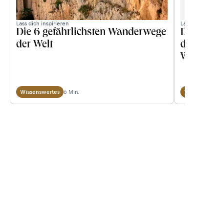
Lass dich inspirieren
Lass dich inspi
Die 6 gefährlichsten Wanderwege
Die sch
der Welt
der Alpe
Wanderun
anspruc
6 Min.
Wissenswertes
Tourentipps