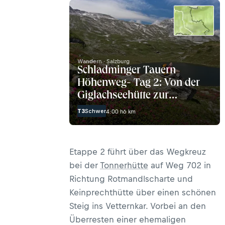
Wandern · Salzburg
Schladminger Tauern
Höhenweg- Tag 2: Von der
Giglachseehütte zur
Keinprechthütte
T3
Schwer
4:00 h
6 km
Etappe 2 führt über das Wegkreuz
bei der
Tonnerhütte
auf Weg 702 in
Richtung Rotmandlscharte und
Keinprechthütte über einen schönen
Steig ins Vetternkar. Vorbei an den
Überresten einer ehemaligen