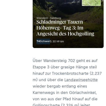
Wandern · Salzburg
Schladminger Tauern
Höhenweg- Tag 3: Im
Angesicht des Hochgolling
T4
Schwer
5:30 h
9 km
Über Wandersteig 702 geht es auf
Etappe 3 über grasige Hänge steil
hinauf zur Trockenbrotscharte (2.237
m) und über die
Landawirseehütte
wieder bergab entlang eines
Karrenwegs in den Göriachwinkel,
von wo aus der Pfad hinauf auf die
Gollingscharte (2.326 m) leitet.