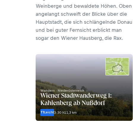
Weinberge und bewaldete Höhen. Oben
angelangt schweift der Blicke über die
Hauptstadt, die sich schlängelnde Donau
und bei guter Fernsicht erblickt man
sogar den Wiener Hausberg, die Rax.
Wandern · Niederösterreich
Wiener Stadtwanderweg 1:
Kahlenberg ab Nußdorf
T1
Leicht
3:30 h
11,3 km