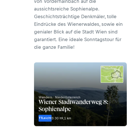
von Vorderhainbach auf die
aussichtsreiche Sophienalpe.
Geschichtsträchtige Denkmäler, tolle
Eindrücke des Wienerwaldes, sowie ein
genialer Blick auf die Stadt Wien sind
garantiert. Eine ideale Sonntagstour für
die ganze Familie!
Wandern · Niederösterreich
Wiener Stadtwanderweg 8:
Sophienalpe
T1
Leicht
3:30 h
9,1 km