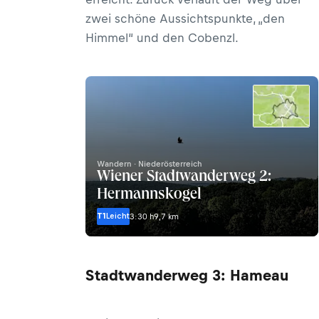
zwei schöne Aussichtspunkte, „den
Himmel“ und den Cobenzl.
Wandern · Niederösterreich
Wiener Stadtwanderweg 2:
Hermannskogel
T1
Leicht
3:30 h
9,7 km
Stadtwanderweg 3: Hameau