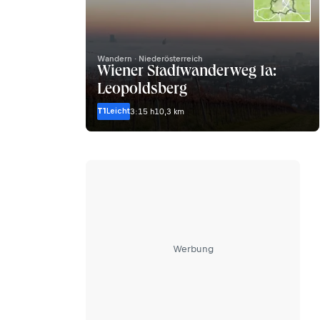
Wandern · Niederösterreich
Wiener Stadtwanderweg 1a:
Leopoldsberg
T1
Leicht
3:15 h
10,3 km
Werbung