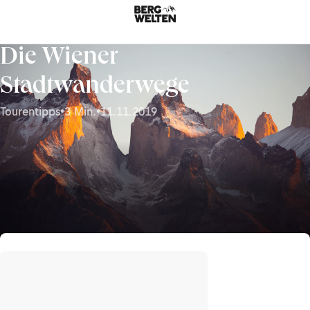
Die Wiener
Stadtwanderwege
Tourentipps
•
3 Min.
•
11.11.2019