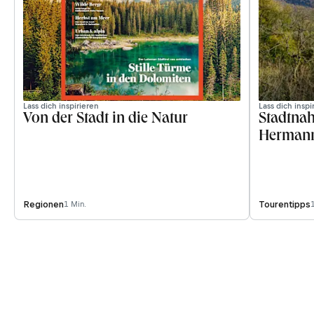
Lass dich inspirieren
Lass dich inspi
Von der Stadt in die Natur
Stadtnah
Herman
Regionen
Tourentipps
1 Min.