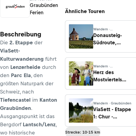
Graubünden
Ähnliche Touren
Ferien
Wandern ·
Beschreibung
Oberösterreich
Donausteig-
Die
2. Etappe
der
Südroute,
Etappe 11 (G4):
ViaSett-
Von Perg nach
Kulturwanderung
führt
Mitterkirchen
von
Lenzerheide
durch
Wandern ·
Niederösterreich
Herz des
den
Parc Ela
, den
Mostviertels
größten Naturpark der
Rundwanderweg
Schweiz, nach
- Etappe 7: St.
Tiefencastel
im
Kanton
Peter in der Au
Wandern · Graubünden
Graubünden
.
nach Wolfsbach
ViaSett - Etappe
Ausgangspunkt ist das
1: Chur -
Lenzerheide
Bergdorf
Lantsch/Lenz
,
wo historische
Strecke: 10-15 km