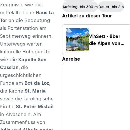
Zeugnisse wie das
Aufstieg: bis 300 m
Dauer: bis 2 h
mittelalterliche
Haus La
Artikel zu dieser Tour
Tor
an die Bedeutung
als Portenstation am
Septimerweg erinnern.
ViaSett - über
die Alpen von
Unterwegs warten
Chur nach
kulturelle Höhepunkte
Chiavenna
Anreise
wie die
Kapelle Son
Cassian
, die
urgeschichtlichen
Funde am
Bot da Loz
,
die Kirche
St. Maria
sowie die karolingische
Kirche
St. Peter Mistail
in Alvaschein. Am
Zusammenfluss von