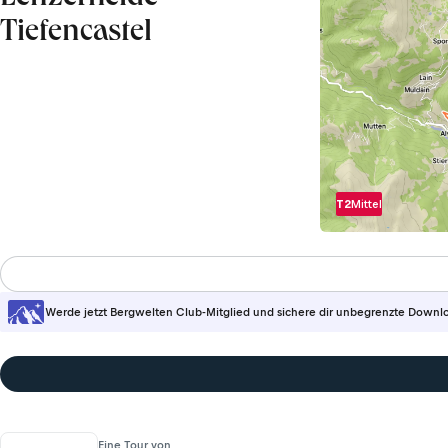
Tiefencastel
T2
Mittel
Werde jetzt Bergwelten Club-Mitglied und sichere dir unbegrenzte Downl
Eine Tour von