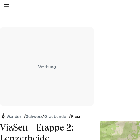
Werbung
Wandern
/
Schweiz
/
Graubünden
/
Plessur-Alpen
ViaSett - Etappe 2:
Lenzerheide -