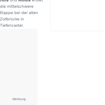
Julia
und
Albula
endet
die mittelschwere
Etappe bei der alten
Zollbrücke in
Tiefencastel.
Werbung