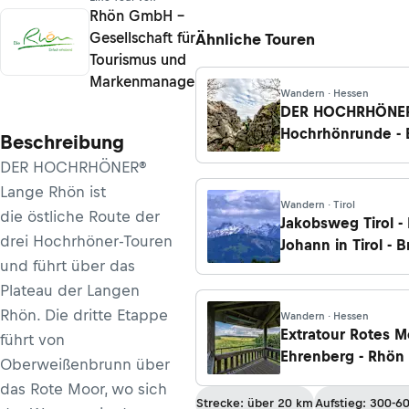
Rhön GmbH –
Gesellschaft für
Ähnliche Touren
Tourismus und
Markenmanagement
Wandern · Hessen
DER HOCHRHÖNE
Hochrhönrunde - 
Beschreibung
Grabenhöfchen/
DER HOCHRHÖNER®
nach Gotthards
Lange Rhön ist
Wandern · Tirol
die östliche Route der
Jakobsweg Tirol - 
drei Hochrhöner-Touren
Johann in Tirol - 
und führt über das
Plateau der Langen
Rhön. Die dritte Etappe
Wandern · Hessen
Extratour Rotes M
führt von
Ehrenberg - Rhön
Oberweißenbrunn über
das Rote Moor, wo sich
Strecke: über 20 km
Aufstieg: 300-6