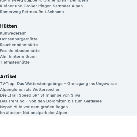
Ith-Hils-Weg Etappe 4: Grünenplan - Delligsen
Kleiner und Großer Ifinger, Sarntaler Alpen
Römerweg Pettneu-Reit-Schnann
Hütten
Kühwegeralm
Ochsenburgerhütte
Rauchenbühelhütte
Fischleinbodenhütte
Alm hinterm Brunn
Tiefrastenhütte
Artikel
TV-Tipp: Das Wettersteingebirge – Grenzgang ins Ungewisse
Alpenglühen als Wetterzeichen
Die „Trail Speed 5R“ Stirnlampe von Silva
Das Trentino – Von den Dolomiten bis zum Gardasee
Nepal: Hilfe vor dem großen Regen
Im ältesten Nationalpark der Alpen