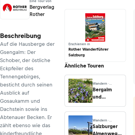
Eine Tour von
Bergverlag
Rother
Beschreibung
Auf die Hausberge der
Erschienen in
Rother Wanderführer
Gsengalm: Der
Salzburg
Schober, der östliche
Ähnliche Touren
Eckpfeiler des
Tennengebirges,
Wandern ·
besticht durch seinen
Salzburg
Bergalm
Ausblick auf
und
Gosaukamm und
Storchenalm
Dachstein sowie ins
Abtenauer Becken. Er
Wandern ·
zählt ebenso wie das
Salzburg
Salzburger
kinderfreundliche
Almenweg -