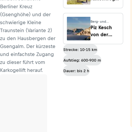
Etappe 23:
Berliner Kreuz
Von
(Gsenghöhe) und der
Neuberg
schwierige Kleine
Berg- und
nach St.
Hochtouren ·
Piz Kesch
Traunstein (Variante 2)
Graubünden
Martin
von der
zu den Hausbergen der
Chamanna d
Gsengalm. Der kürzeste
´Es-cha
Strecke: 10-15 km
und einfachste Zugang
Aufstieg: 600-900 m
zu dieser führt vom
Karkogellift herauf.
Dauer: bis 2 h