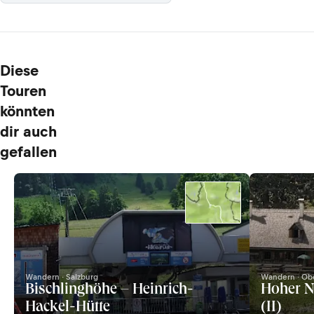
Diese
Touren
könnten
dir auch
gefallen
Wandern · Salzburg
Wandern · Obe
Bischlinghöhe – Heinrich-
Hoher N
Hackel-Hütte
(II)