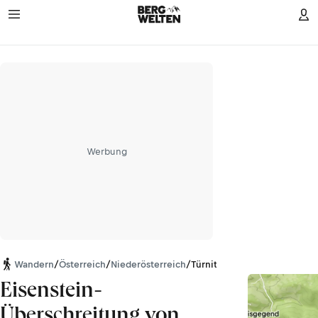
Werbung
Wandern
/
Österreich
/
Niederösterreich
/
Türnitzer Alpen
Eisenstein-
Überschreitung von