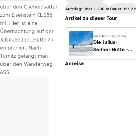
über den Gscheidsattel
Aufstieg: über 1.200 m
Dauer: bis 2 
zum Eisenstein (1.185
Artikel zu dieser Tour
m). Hier ist eine
Übernachtung auf der
Lass dich inspirieren
Julius-Seitner-Hütte
zu
Die Julius-
empfehlen. Nach
Seitner-Hütte -
Türnitz gelangt man
einfach, aber
Anreise
über den Wanderweg
schön
655.