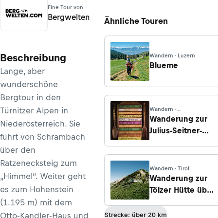
Eine Tour von
Bergwelten
Ähnliche Touren
Beschreibung
Wandern · Luzern
Blueme
Lange, aber
wunderschöne
Bergtour in den
Türnitzer Alpen in
Wandern ·
Niederösterreich
Wanderung zur
Niederösterreich. Sie
Julius-Seitner-
führt von Schrambach
Hütte von
über den
Schwarzenbach
Ratzenecksteig zum
an der Pielach
Wandern · Tirol
„Himmel“. Weiter geht
Wanderung zur
es zum Hohenstein
Tölzer Hütte über
Fleischbank und
(1.195 m) mit dem
Baumgartensattel
Otto-Kandler-Haus
und
Strecke: über 20 km