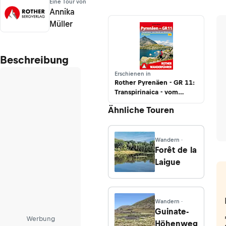
Eine Tour von
Annika
Müller
Beschreibung
Erschienen in
Rother Pyrenäen - GR 11:
Transpirinaica - vom
Atlantik zum Mittelmeer
Ähnliche Touren
Wandern ·
Forêt de la
Laigue
Wandern ·
Guinate-
Werbung
Höhenweg