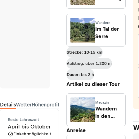
Wandern ·
Im Tal der
Serre
Strecke: 10-15 km
Aufstieg: über 1.200 m
Dauer: bis 2 h
Artikel zu dieser Tour
Magazin
Details
Wetter
Höhenprofil
Wandern
in den
Beste Jahreszeit
Pyrenäen
April bis Oktober
W
Anreise
Einkehrmöglichkeit