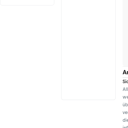
A
Si
Al
we
üb
ve
di
in