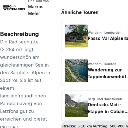
Eine Tour von
Markus
Ähnliche Touren
Meier
Beschreibung
Wandern · Lombardei
Passo Val Alpisell
Die
Radlseehütte
(2.284 m) liegt
wunderschön am
gleichnamigen See in
Wandern · Kärnten
Wanderung zur
den Sarntaler Alpen in
Tappenkarseehüt
Südtirol. Sie ist auf
aus dem Großarlta
einem
familienfreundlichen
Berg- und Hochtouren ·
Panoramaweg von
Wallis
Dents-du-Midi -
Latzfons gut zu
Etappe 5: Cabane
d'Anthème -
erreichen und bietet
Champéry
ein paar
Strecke: 5-10 km
Aufstieg: 600-900 