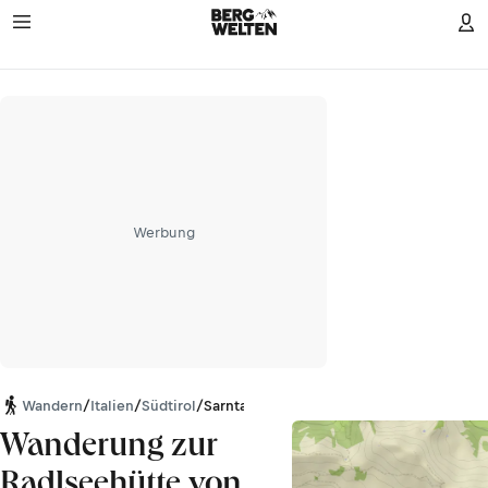
Werbung
Wandern
/
Italien
/
Südtirol
/
Sarntaler Alpen
Wanderung zur
Radlseehütte von