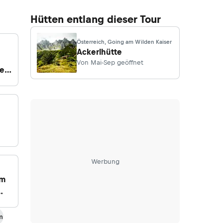
Hütten entlang dieser Tour
Österreich, Going am Wilden Kaiser
Ackerlhütte
Von Mai-Sep geöffnet
en,
Werbung
um
r
m