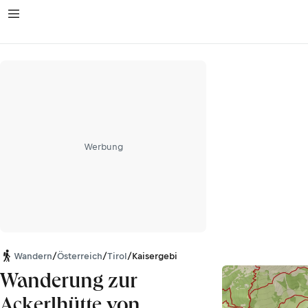
Werbung
Wandern
/
Österreich
/
Tirol
/
Kaisergebirge
Wanderung zur
Ackerlhütte von