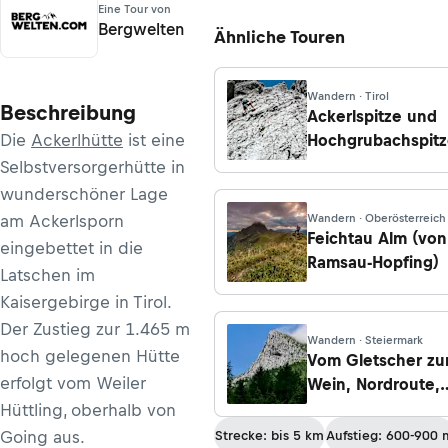
Eine Tour von
Bergwelten
Ähnliche Touren
Wandern · Tirol
Beschreibung
Ackerlspitze und
Die
Ackerlhütte
ist eine
Hochgrubachspitz
Überschreitung
Selbstversorgerhütte in
wunderschöner Lage
am Ackerlsporn
Wandern · Oberösterreich
Feichtau Alm (von
eingebettet in die
Ramsau-Hopfing)
Latschen im
Kaisergebirge in Tirol.
Der Zustieg zur 1.465 m
Wandern · Steiermark
hoch gelegenen Hütte
Vom Gletscher z
erfolgt vom Weiler
Wein, Nordroute,
Etappe 11: Von de
Hüttling, oberhalb von
Heßhütte nach
Going aus.
Strecke: bis 5 km
Aufstieg: 600-900 