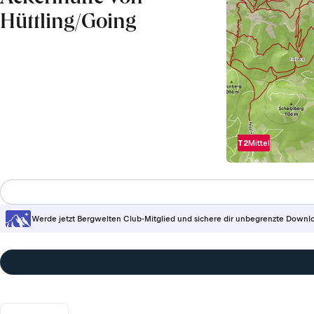
Hüttling/Going
T2
Mittel
Werde jetzt Bergwelten Club-Mitglied und sichere dir unbegrenzte Downl