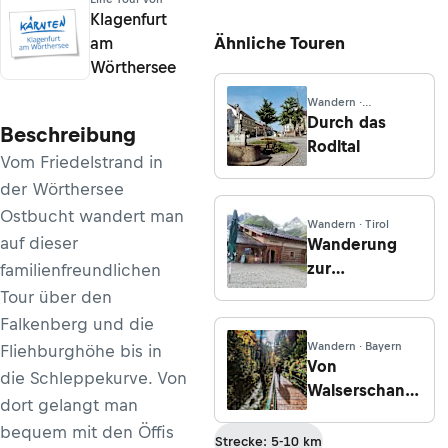
Klagenfurt
Ähnliche Touren
am
Wörthersee
Wandern ·
Oberösterreich
Durch das
Beschreibung
Rodltal
Vom Friedelstrand in
der Wörthersee
Ostbucht wandert man
Wandern · Tirol
auf dieser
Wanderung
zur
familienfreundlichen
Nilljochhütte
Tour über den
von Maria
Falkenberg und die
Schnee /
Wandern · Bayern
Fliehburghöhe bis in
Virgen
Von
die Schleppekurve. Von
Walserschanz
dort gelangt man
durch die
bequem mit den Öffis
Breitachklamm
Strecke: 5-10 km