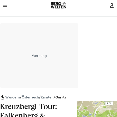
Werbung
Wandern
/
Österreich
/
Kärnten
/
Gurktaler Alpen
Kreuzbergl-Tour:
Falkenberg &