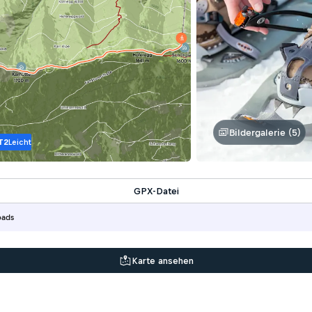
Bildergalerie (5)
T2
Leicht
GPX-Datei
oads
Karte ansehen