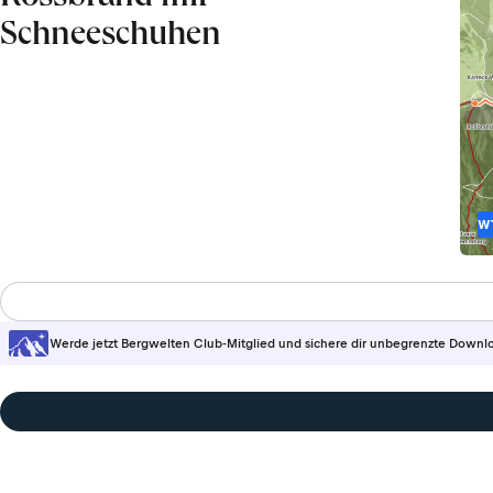
Schneeschuhen
W
Werde jetzt Bergwelten Club-Mitglied und sichere dir unbegrenzte Downl