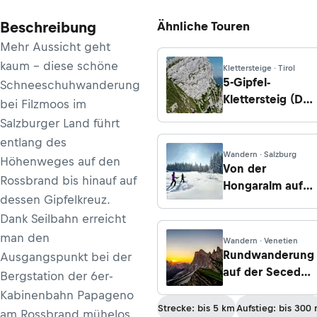
Beschreibung
Ähnliche Touren
Mehr Aussicht geht
kaum - diese schöne
Klettersteige · Tirol
5-Gipfel-
Schneeschuhwanderung
Klettersteig (D),
bei Filzmoos im
Rofan
Salzburger Land führt
entlang des
Wandern · Salzburg
Höhenweges auf den
Von der
Rossbrand bis hinauf auf
Hongaralm auf
dessen Gipfelkreuz.
den Hongar
Dank Seilbahn erreicht
man den
Wandern · Venetien
Rundwanderung
Ausgangspunkt bei der
auf der Seceda
Bergstation der 6er-
ab der
Kabinenbahn Papageno
Bergstation der
Strecke: bis 5 km
Aufstieg: bis 300
am Rossbrand mühelos.