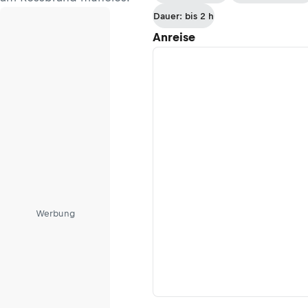
Col-Raiser-
Dauer: bis 2 h
Seilbahn
Anreise
Werbung