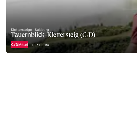
Klettersteige · Salzburg
Tauernblick-Klettersteig (C/D)
C/D
Mittel
1:15 h
1,2 km