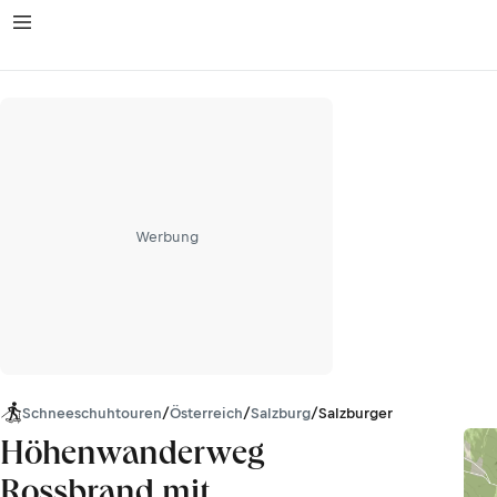
Werbung
Schneeschuhtouren
/
Österreich
/
Salzburg
/
Salzburger Schieferalpen
Höhenwanderweg
Rossbrand mit