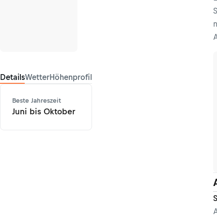
S
n
A
Details
Wetter
Höhenprofil
Beste Jahreszeit
Juni bis Oktober
S
A