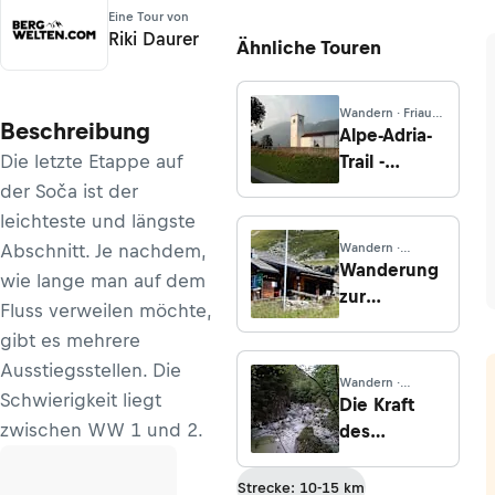
Eine Tour von
Riki Daurer
Ähnliche Touren
Wandern · Friaul-
Beschreibung
Julisch Venetien
Alpe-Adria-
Die letzte Etappe auf
Trail -
Etappe 27:
der Soča ist der
Tolmin -
leichteste und längste
Tribil
Abschnitt. Je nachdem,
Wandern ·
Superiore
Vorarlberg
Wanderung
wie lange man auf dem
zur
Fluss verweilen möchte,
Fergenhütte
gibt es mehrere
von Monbiel
Ausstiegsstellen. Die
Wandern ·
Schwierigkeit liegt
Niederösterreich
Die Kraft
zwischen WW 1 und 2.
des
Wassers
Strecke: 10-15 km