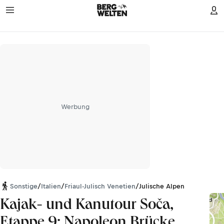
Werbung
Sonstige
/
Italien
/
Friaul-Julisch Venetien
/
Julische Alpen
Kajak- und Kanutour Soča,
Etappe 9: Napoleon Brücke