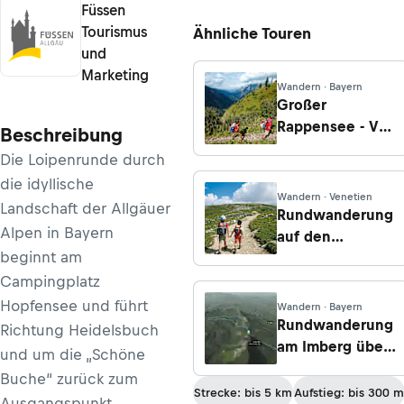
Füssen
Tourismus
Ähnliche Touren
und
Marketing
Wandern · Bayern
Großer
Rappensee - Von
Beschreibung
Birgsau über die
Die Loipenrunde durch
Enzianhütte
die idyllische
Wandern · Venetien
Landschaft der Allgäuer
Rundwanderung
Alpen in Bayern
auf den
beginnt am
Strudelkopf über
die Plätzwiese
Campingplatz
und die
Hopfensee und führt
Wandern · Bayern
Dürrensteinhütte
Rundwanderung
Richtung Heidelsbuch
am Imberg über
und um die „Schöne
Imberg- und
Buche“ zurück zum
Hubertushaus
Strecke: bis 5 km
Aufstieg: bis 300 m
Ausgangspunkt.