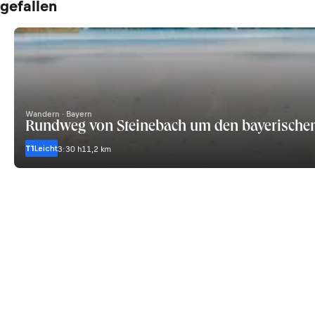
gefallen
Wandern · Bayern
Rundweg von Steinebach um den bayerische
T1
Leicht
3:30 h
11,2 km