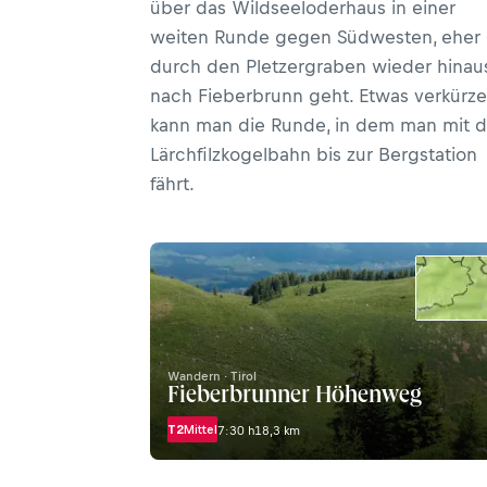
über das Wildseeloderhaus in einer
weiten Runde gegen Südwesten, eher 
durch den Pletzergraben wieder hinau
nach Fieberbrunn geht. Etwas verkürz
kann man die Runde, in dem man mit d
Lärchfilzkogelbahn bis zur Bergstation
fährt.
Wandern · Tirol
Fieberbrunner Höhenweg
T2
Mittel
7:30 h
18,3 km