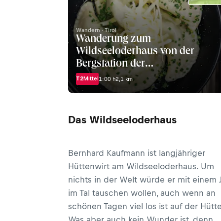
Wandern · Tirol
Wanderung zum
Wildseeloderhaus von der
Bergstation der
Lärchfiltzkogelbahn/Fieberbru
T2
Mittel
1:00 h
2,1 km
Das Wildseeloderhaus
Bernhard Kaufmann ist langjähriger
Hüttenwirt am Wildseeloderhaus. Um
nichts in der Welt würde er mit einem 
im Tal tauschen wollen, auch wenn an
schönen Tagen viel los ist auf der Hütte
Was aber auch kein Wunder ist, denn