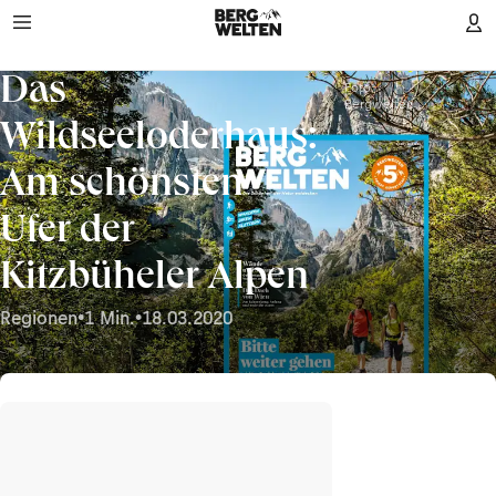
Das
Foto:
Bergwelten
Wildseeloderhaus:
Am schönsten
Ufer der
Kitzbüheler Alpen
Regionen
•
1 Min.
•
18.03.2020