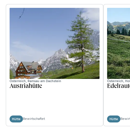
Österreich, Ramsau am Dachstein
Österreich, H
Austriahütte
Edelraut
Bewirtschaftet
Bewirt
Hütte
Hütte