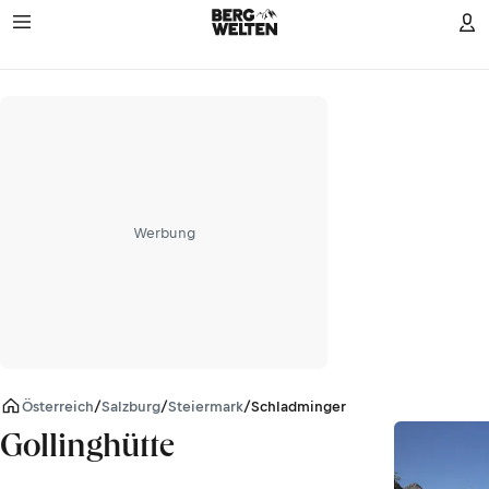
Werbung
Österreich
/
Salzburg
/
Steiermark
/
Schladminger Tauern
Gollinghütte