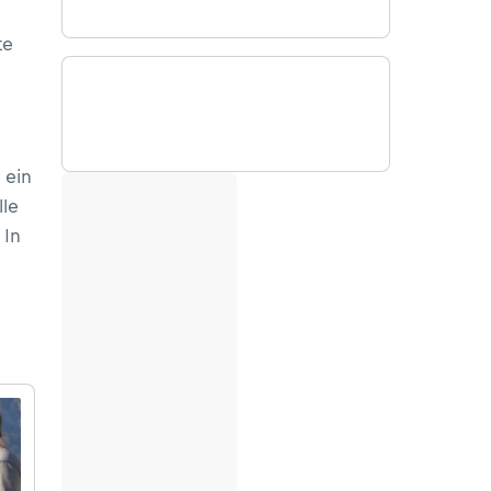
te
 ein
lle
 In