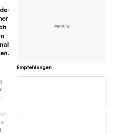
ide-
ner
oph
Werbung
en
imal
ten.
Empfehlungen
m
r
or
ner
s-
4