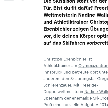
Die Skisaison steht vor der
Tür. Bist du fit dafür? Freer
Weltmeisterin Nadine Wall
und Athletiktrainer Christ
Ebenbichler zeigen Übung
vor, die deinen Körper opt
auf das Skifahren vorberei
Christoph Ebenbichler ist
Athletiktrainer am
Olympiazentru
Innsbruck
und betreute dort unte
anderem den Skisprungstar Greg
Schlierenzauer. Mit Freeride-
Doppelweltmeisterin
Nadine Wall
übernahm der ehemalige Ski-Cros
Profi eine spezielle Aufgabe: 201