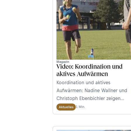
Magazin
Video: Koordination und
aktives Aufwärmen
Koordination und aktives
Aufwärmen: Nadine Wallner und
Christoph Ebenbichler zeigen
Liniensprünge vor, demonstrieren
1 Min.
Aktuelles
den sogenannten Lizard Walk,
jonglieren auf einem Bein und
verraten, wie ein diagonaler Stret