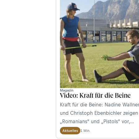
funktioniert. Teil 1 der Video-Stre
„Fit für den Winter“.
Magazin
Video: Kraft für die Beine
Kraft für die Beine: Nadine Wallne
und Christoph Ebenbichler zeigen
„Romanians“ und „Pistols“ vor,
demonstrieren einbeiniges
1 Min.
Aktuelles
Beckenheben und integrieren die