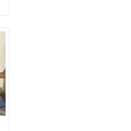
rn“
cke