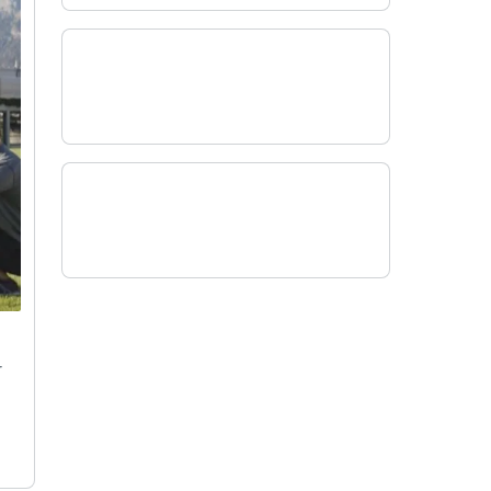
cke
r