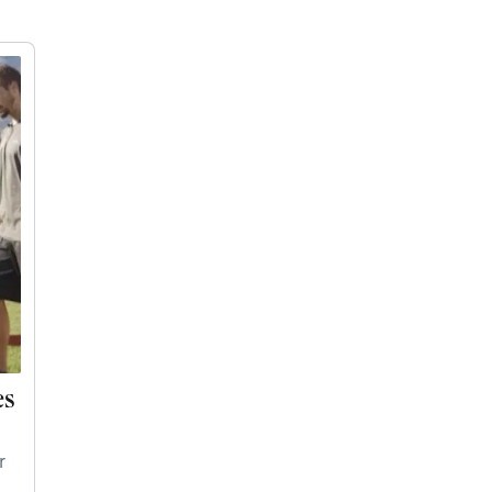
.
en
es
r