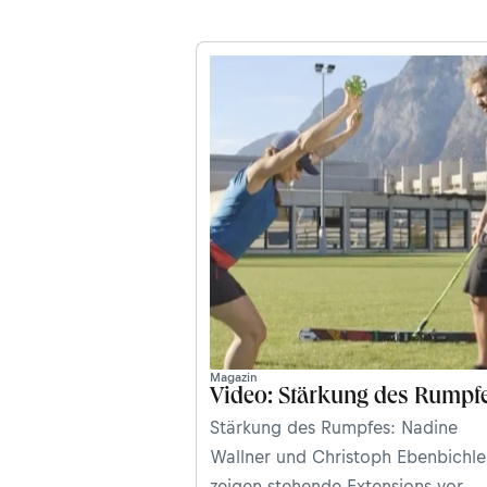
Skier für eine Ausfallschritt-Übung
Teil 2 der Video-Strecke „Fit für d
Winter“.
Magazin
Video: Stärkung des Rumpf
Stärkung des Rumpfes: Nadine
Wallner und Christoph Ebenbichle
zeigen stehende Extensions vor,