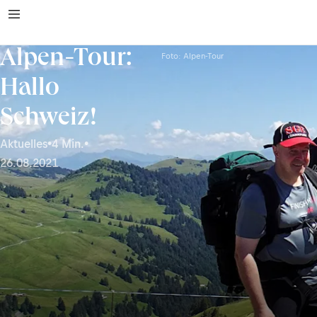
Alpen-Tour:
Foto: Alpen-Tour
Hallo
Schweiz!
Aktuelles
•
4 Min.
•
26.08.2021