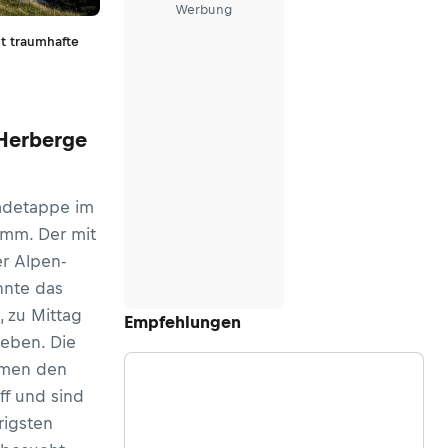
Werbung
lt traumhafte
 Herberge
Radetappe im
mm. Der mit
er Alpen-
nnte das
, zu Mittag
Empfehlungen
geben. Die
hmen den
ff und sind
rigsten