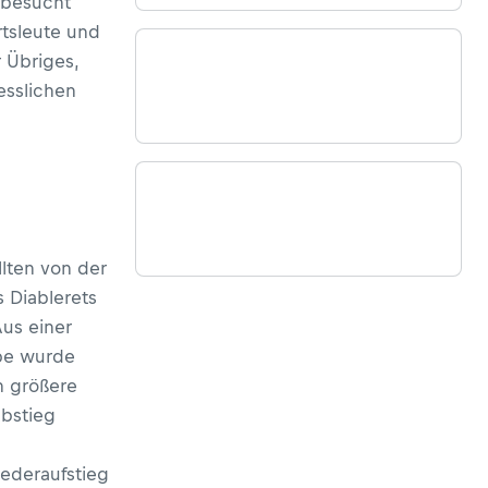
 besucht
rtsleute und
 Übriges,
esslichen
lten von der
 Diablerets
Aus einer
pe wurde
h größere
Abstieg
ederaufstieg