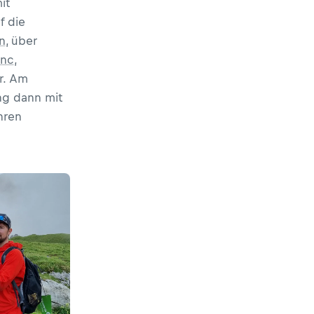
it
f die
n
, über
anc
,
r. Am
ng dann mit
hren