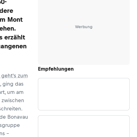
50-
ndere
vom Mont
Werbung
ehen.
 erzählt
rgangenen
Empfehlungen
r geht's zum
, ging das
rt, um am
e zwischen
chreiten.
 de Bonavau
gsgruppe
ns –