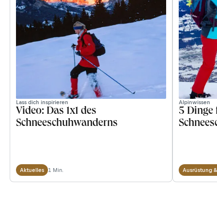
Lass dich inspirieren
Alpinwissen
Video: Das 1x1 des
5 Dinge 
Schneeschuhwanderns
Schnees
1 Min.
Aktuelles
Ausrüstung &