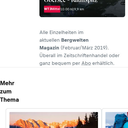
Obersee - Rautispitz
WT3
Mittel
10:00 h
19,9 km
Alle Einzelheiten im
aktuellen
Bergwelten
Magazin
(Februar/März 2019).
Überall im Zeitschriftenhandel oder
ganz bequem per
Abo
erhältlich.
Mehr
zum
Thema