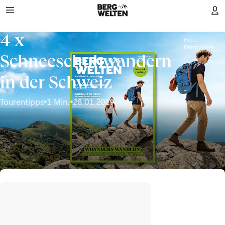
4 x
Foto:
Bergwelten
Schneeschuhwandern
in der Schweiz
Tourentipps
•
1 Min.
•
28.01.2019