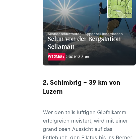
Schneeschuhtouren · Appenzell Innerrhoden
Selun von der Bergstation
Sellamatt
WT3
Mittel
7:00 h
13,3 km
2. Schimbrig - 39 km von
Luzern
Wer den teils luftigen Gipfelkamm
erfolgreich meistert, wird mit einer
grandiosen Aussicht auf das
Entlebuch, den Pilatus bis ins Berner