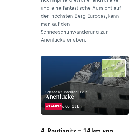
und eine fantastische Aussicht auf
den höchsten Berg Europas, kann
man auf den
Schneeschuhwanderung zur
Anenlücke erleben.
Schneeschuhtouren · Bern
Anenlücke
WT4
Mittel
6:00 h
11 km
4. Rautispitz - 14 km von