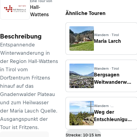
Eine Tour von
Hall-
Ähnliche Touren
Wattens
Beschreibung
Wandern · Tirol
Maria Larch
Entspannende
Winterwanderung in
der Region Hall-Wattens
in Tirol vom
Wandern · Tirol
Bergsagen
Dorfzentrum Fritzens
Weitwanderweg
hinauf auf das
- Etappe 2:
Gnadenwalder Plateau
Wattens - Tulfes
und zum Heilwasser
Wandern ·
der Maria Lauch Quelle.
Oberösterreich
Weg der
Ausgangspunkt der
Entschleunigung
- Kraft und
Tour ist Fritzens.
Energie tanken -
Strecke: 10-15 km