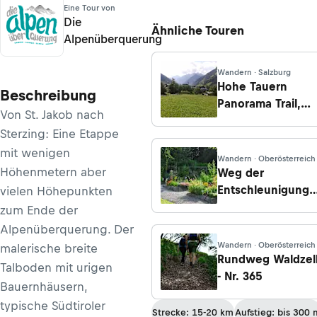
Eine Tour von
Die
Ähnliche Touren
Alpenüberquerung
Wandern · Salzburg
Hohe Tauern
Beschreibung
Panorama Trail,
Von St. Jakob nach
Etappe 14: Von
Sterzing: Eine Etappe
Embach nach
mit wenigen
Rauris
Wandern · Oberösterreich
Höhenmetern aber
Weg der
Entschleunigung -
vielen Höhepunkten
Kraft und Energie
zum Ende der
tanken - Etappe 6
Alpenüberquerung. Der
Kohlstatt -
Wandern · Oberösterreich
malerische breite
Schwarzenberg
Rundweg Waldzel
Talboden mit urigen
- Nr. 365
Bauernhäusern,
typische Südtiroler
Strecke: 15-20 km
Aufstieg: bis 300 