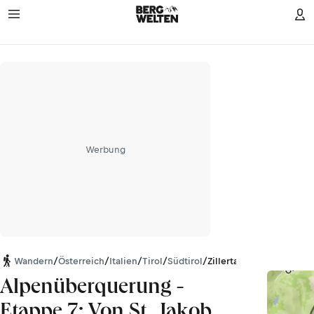
Werbung
Wandern
/
Österreich
/
Italien
/
Tirol
/
Südtirol
/
Zillertaler Alpen
Alpenüberquerung -
Etappe 7: Von St. Jakob