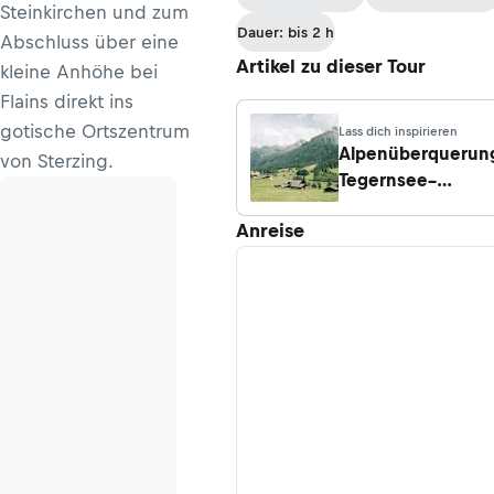
Steinkirchen und zum
Dauer: bis 2 h
Abschluss über eine
Artikel zu dieser Tour
kleine Anhöhe bei
Flains direkt ins
gotische Ortszentrum
Lass dich inspirieren
Alpenüberquerun
von Sterzing.
Tegernsee–
Sterzing: 7
Anreise
Etappen, GPX,
Tipps & Route