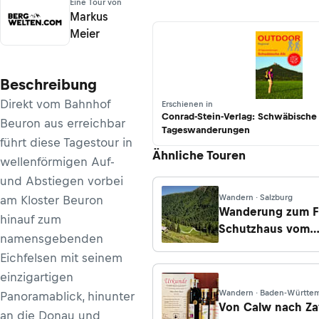
Eine Tour von
Markus
Meier
Beschreibung
Direkt vom Bahnhof
Erschienen in
Conrad-Stein-Verlag: Schwäbische 
Beuron aus erreichbar
Tageswanderungen
führt diese Tagestour in
Ähnliche Touren
wellenförmigen Auf-
und Abstiegen vorbei
Wandern · Salzburg
am Kloster Beuron
Wanderung zum F
hinauf zum
Schutzhaus vom
namensgebenden
Rollbahnparkplat
Eichfelsen mit seinem
einzigartigen
Wandern · Baden-Württe
Panoramablick, hinunter
Von Calw nach Za
an die Donau und