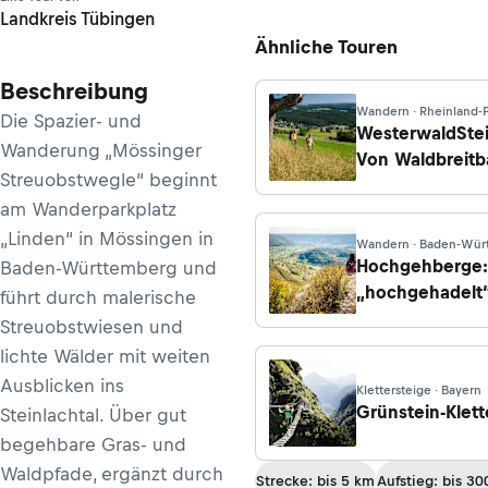
Landkreis Tübingen
Ähnliche Touren
Beschreibung
Wandern · Rheinland-P
Die Spazier- und
WesterwaldStei
Wanderung „Mössinger
Von Waldbreitb
Streuobstwegle“ beginnt
Bad Hönningen
am Wanderparkplatz
„Linden“ in Mössingen in
Wandern · Baden-Wür
Hochgehberge:
Baden-Württemberg und
„hochgehadelt“
führt durch malerische
Premiumwande
Streuobstwiesen und
Bissingen/Owe
lichte Wälder mit weiten
Ausblicken ins
Klettersteige · Bayern
Grünstein-Klett
Steinlachtal. Über gut
begeh­­bare Gras- und
Waldpfade, ergänzt durch
Strecke: bis 5 km
Aufstieg: bis 3