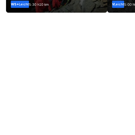
WS+
Leicht
V
Leicht
5:30 h
10 km
5:00 h