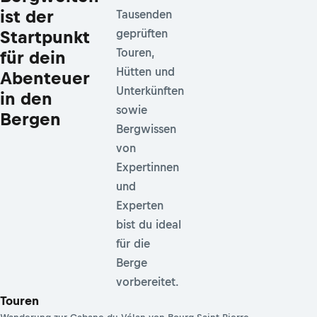
ist der
Tausenden
Startpunkt
geprüften
Touren,
für dein
Hütten und
Abenteuer
Unterkünften
in den
sowie
Bergen
Bergwissen
von
Expertinnen
und
Experten
bist du ideal
für die
Berge
vorbereitet.
Touren