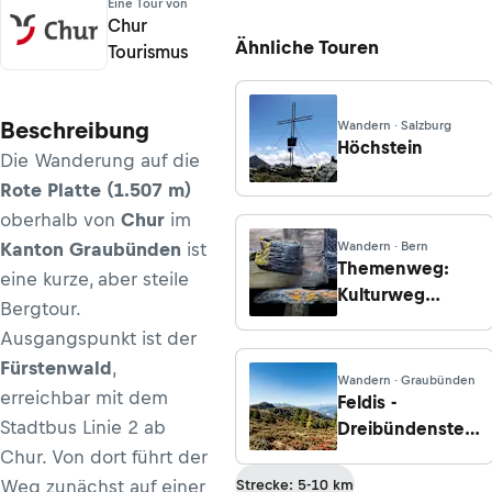
Eine Tour von
Chur
Ähnliche Touren
Tourismus
Beschreibung
Wandern · Salzburg
Höchstein
Die Wanderung auf die
Rote Platte (1.507 m)
oberhalb von
Chur
im
Kanton Graubünden
ist
Wandern · Bern
Themenweg:
eine kurze, aber steile
Kulturweg
Bergtour.
Gschinen
Ausgangspunkt ist der
Fürstenwald
,
Wandern · Graubünden
erreichbar mit dem
Feldis -
Stadtbus Linie 2 ab
Dreibündenstein
-
Chur. Von dort führt der
Rundwanderung
Weg zunächst auf einer
Strecke: 5-10 km