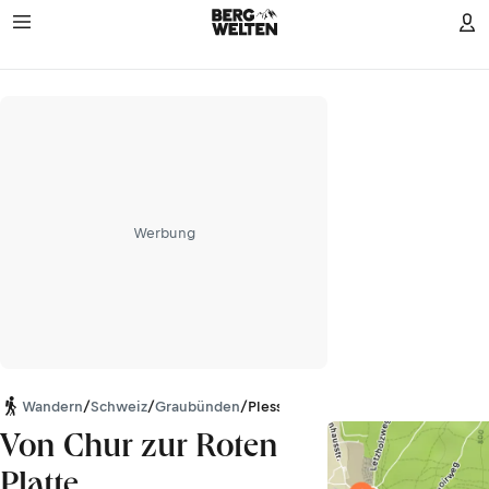
Werbung
Wandern
/
Schweiz
/
Graubünden
/
Plessur-Alpen
Von Chur zur Roten
Platte