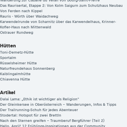
Wanderung zur Cabane du Vélan von Bourg-Saint-Pierre
Das Raurisertal, Etappe 2: Von Kolm Saigurn zum Schutzhaus Neubau
Von Ferden nach Kippel
Rauris - Wörth über Waidachweg
Karwendelrunde von Scharnitz über das Karwendelhaus, Krinner-
Kofler-Haus nach Mittenwald
Ostrauer Rundweg
Hütten
Toni-Demetz-Hütte
Sportalm
Rüsselsheimer Hütte
Naturfreundehaus Sonnenberg
Kaiblingalmhütte
Chiavenna Hütte
Artikel
Dalai Lama: „Ethik ist wichtiger als Religion“
Der Gleinkersee in Oberösterreich – Wanderungen, Infos & Tipps
Der Trailrunning-Schuh für jedes Abenteuer
Stodertal: Hotspot für zwei Brettln
Nach den Sternen greifen – Traumberuf Bergführer (Teil 2)
Hallo, April! 12 Frühlings-Inspirationen aus der Community