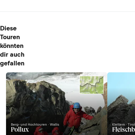
Diese
Touren
könnten
dir auch
gefallen
Berg- und Hochtouren · Wallis
Klettern · Tirol
Pollux
Fleischb