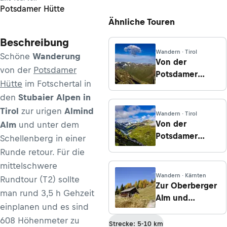
Potsdamer Hütte
Ähnliche Touren
Beschreibung
Wandern · Tirol
Schöne
Wanderung
Von der
von der
Potsdamer
Potsdamer
Hütte
im Fotschertal in
Hütte zum
den
Stubaier Alpen in
Schwarzhorn
und über die
Tirol
zur urigen
Almind
Wandern · Tirol
Wildkopfscharte
Von der
Alm
und unter dem
zurück
Potsdamer
Schellenberg in einer
Hütte über´s
Runde retour. Für die
Kreuzjöchl zur
mittelschwere
Adolf-Pichler-
Wandern · Kärnten
Rundtour (T2) sollte
Hütte
Zur Oberberger
man rund 3,5 h Gehzeit
Alm und
einplanen und es sind
Hochtristenhaus
608 Höhenmeter zu
Strecke: 5-10 km