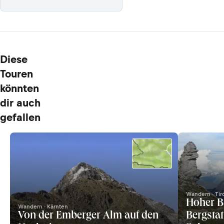
Diese
Touren
könnten
dir auch
gefallen
Wandern · Tir
Hoher B
Wandern · Kärnten
Von der Emberger Alm auf den
Bergsta