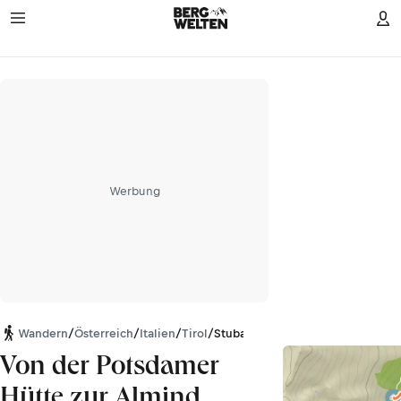
Werbung
Wandern
/
Österreich
/
Italien
/
Tirol
/
Stubaier Alpen
Von der Potsdamer
Hütte zur Almind