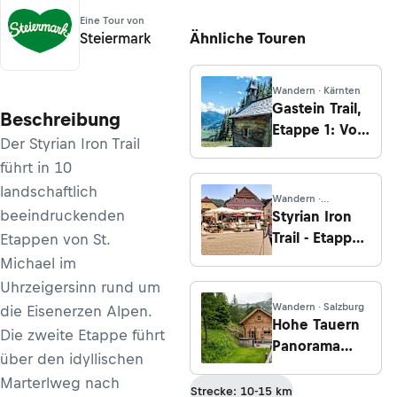
Eine Tour von
Ähnliche Touren
Steiermark
Wandern · Kärnten
Gastein Trail,
Beschreibung
Etappe 1: Von
Der Styrian Iron Trail
Dorfgastein
führt in 10
zur
landschaftlich
Heinrichalm
Wandern ·
Steiermark
beeindruckenden
Styrian Iron
Trail - Etappe
Etappen von St.
3: Von
Michael im
Mautern nach
Uhrzeigersinn rund um
Wald am
Wandern · Salzburg
die Eisenerzen Alpen.
Schoberpass
Hohe Tauern
Die zweite Etappe führt
Panorama
über den idyllischen
Trail, Etappe
Marterlweg nach
15: Von Rauris
Strecke: 10-15 km