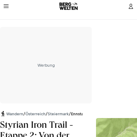
Werbung
Wandern
/
Österreich
/
Steiermark
/
Ennstaler Alpen
Styrian Iron Trail -
Etappe 2: Von der