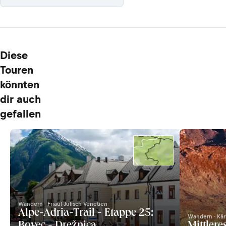
Diese
Touren
könnten
dir auch
gefallen
Wandern · Friaul-Julisch Venetien
Alpe-Adria-Trail - Etappe 25:
Wandern · Kä