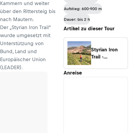
Kammern und weiter
nach Kolm-
Aufstieg: 600-900 m
über den Rittersteig bis
Saigurn
nach Mautern.
Dauer: bis 2 h
Der „Styrian Iron Trail“
Artikel zu dieser Tour
wurde umgesetzt mit
Unterstützung von
Styrian Iron
Bund, Land und
Trail -
Europäischer Union
Weitwandern
(LEADER).
in der
Anreise
Erlebnisregion
Erzberg
Leoben