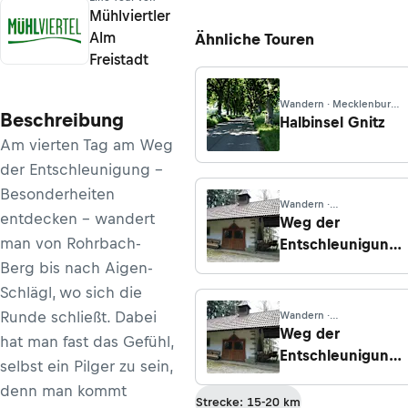
Mühlviertler
Alm
Ähnliche Touren
Freistadt
Wandern · Mecklenburg-
Beschreibung
Vorpommern
Halbinsel Gnitz
Am vierten Tag am Weg
der Entschleunigung -
Besonderheiten
Wandern ·
entdecken - wandert
Oberösterreich
Weg der
man von Rohrbach-
Entschleunigung
- Kraft und
Berg bis nach Aigen-
Energie tanken -
Schlägl, wo sich die
Etappe 5:
Runde schließt. Dabei
Wandern ·
Peilstein -
Oberösterreich
Weg der
hat man fast das Gefühl,
Kohlstatt
Entschleunigung
selbst ein Pilger zu sein,
- Natur erleben -
denn man kommt
Etappe 5:
Strecke: 15-20 km