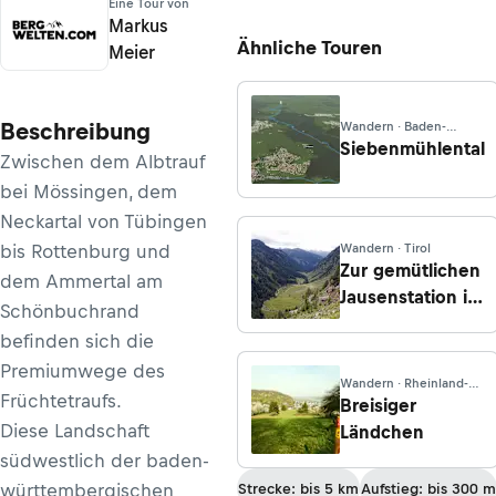
Eine Tour von
Markus
Ähnliche Touren
Meier
Beschreibung
Wandern · Baden-
Württemberg
Siebenmühlental
Zwischen dem Albtrauf
bei Mössingen, dem
Neckartal von Tübingen
bis Rottenburg und
Wandern · Tirol
Zur gemütlichen
dem Ammertal am
Jausenstation im
Schönbuchrand
einsamen
befinden sich die
Venntal
Premiumwege des
Wandern · Rheinland-
Früchtetraufs.
Pfalz
Breisiger
Diese Landschaft
Ländchen
südwestlich der baden-
württembergischen
Strecke: bis 5 km
Aufstieg: bis 300 m