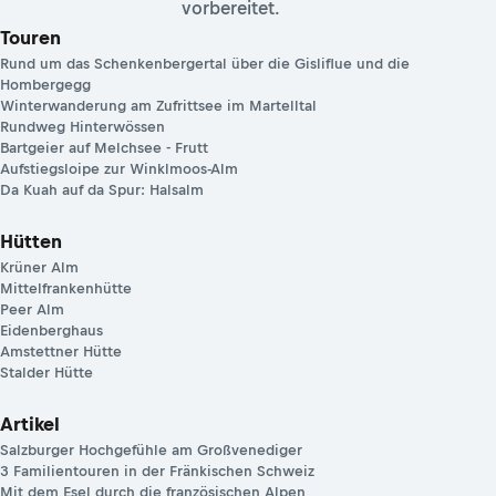
vorbereitet.
Touren
Rund um das Schenkenbergertal über die Gisliflue und die
Hombergegg
Winterwanderung am Zufrittsee im Martelltal
Rundweg Hinterwössen
Bartgeier auf Melchsee - Frutt
Aufstiegsloipe zur Winklmoos-Alm
Da Kuah auf da Spur: Halsalm
Hütten
Krüner Alm
Mittelfrankenhütte
Peer Alm
Eidenberghaus
Amstettner Hütte
Stalder Hütte
Artikel
Salzburger Hochgefühle am Großvenediger
3 Familientouren in der Fränkischen Schweiz
Mit dem Esel durch die französischen Alpen