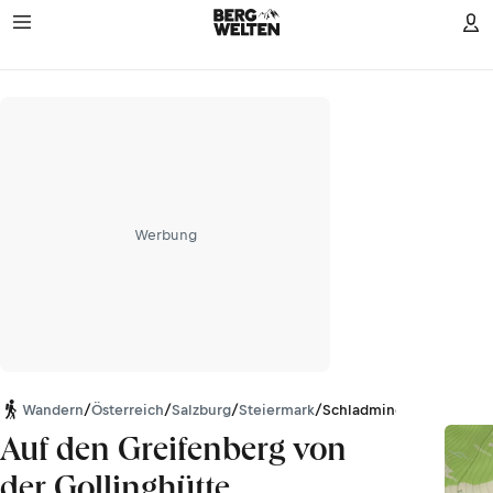
Werbung
Wandern
/
Österreich
/
Salzburg
/
Steiermark
/
Schladminger Tauern
Auf den Greifenberg von
der Gollinghütte