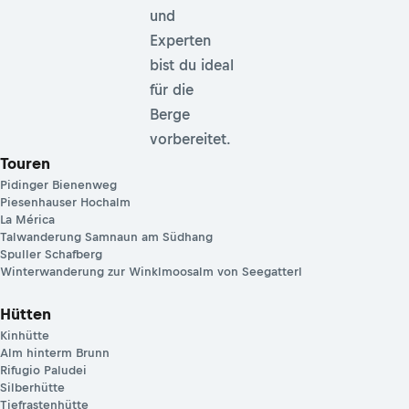
und
Experten
bist du ideal
für die
Berge
vorbereitet.
Touren
Pidinger Bienenweg
Piesenhauser Hochalm
La Mérica
Talwanderung Samnaun am Südhang
Spuller Schafberg
Winterwanderung zur Winklmoosalm von Seegatterl
Hütten
Kinhütte
Alm hinterm Brunn
Rifugio Paludei
Silberhütte
Tiefrastenhütte