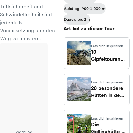
Adamekhütte
Trittsicherheit und
Aufstieg: 900-1.200 m
zum Vorderen
Schwindelfreiheit sind
Gosausee
Dauer: bis 2 h
jedenfalls
Artikel zu dieser Tour
Voraussetzung, um den
Weg zu meistern.
Lass dich inspirieren
10
Gipfeltouren
von der Hütte
aus
Lass dich inspirieren
20 besondere
Hütten in den
Alpen für den
Bergsommer
2026
Lass dich inspirieren
Die
Gollinghütte in
Werbung