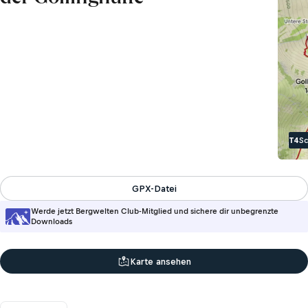
T4
S
GPX-Datei
Werde jetzt Bergwelten Club-Mitglied und sichere dir unbegrenzte
Downloads
Karte ansehen