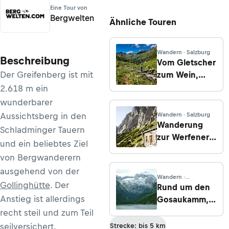
Eine Tour von
Bergwelten
Ähnliche Touren
Wandern · Salzburg
Beschreibung
Vom Gletscher
Der Greifenberg ist mit
zum Wein,
Südroute,
2.618 m ein
Etappe 6: Von
wunderbarer
der
Aussichtsberg in den
Wandern · Salzburg
Gollinghütte
Wanderung
Schladminger Tauern
zur
zur Werfener
und ein beliebtes Ziel
Preintalerhütte
Hütte von der
von Bergwanderern
Wengerau
ausgehend von der
Wandern ·
Gollinghütte
. Der
Oberösterreich
Rund um den
Anstieg ist allerdings
Gosaukamm,
Tag 3, Variante
recht steil und zum Teil
3A: Von der
seilversichert.
Strecke: bis 5 km