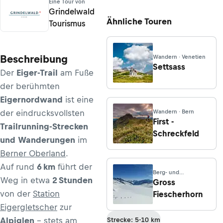
Eine Tour von
Grindelwald
Ähnliche Touren
Tourismus
Beschreibung
Wandern · Venetien
Settsass
Der
Eiger-Trail
am Fuße
der berühmten
Eigernordwand
ist eine
der eindrucksvollsten
Wandern · Bern
First -
Trailrunning-Strecken
Schreckfeld
und Wanderungen
im
Berner Oberland
.
Auf rund
6 km
führt der
Berg- und
Weg in etwa
2 Stunden
Hochtouren · Bern
Gross
von der
Station
Fiescherhorn
Eigergletscher
zur
Alpiglen
– stets am
Strecke: 5-10 km