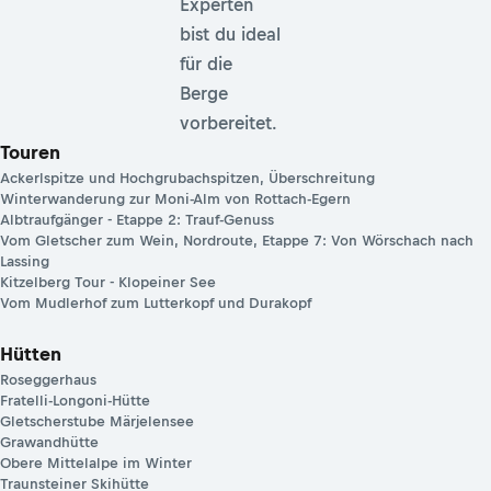
Experten
bist du ideal
für die
Berge
vorbereitet.
Touren
Ackerlspitze und Hochgrubachspitzen, Überschreitung
Winterwanderung zur Moni-Alm von Rottach-Egern
Albtraufgänger - Etappe 2: Trauf-Genuss
Vom Gletscher zum Wein, Nordroute, Etappe 7: Von Wörschach nach
Lassing
Kitzelberg Tour - Klopeiner See
Vom Mudlerhof zum Lutterkopf und Durakopf
Hütten
Roseggerhaus
Fratelli-Longoni-Hütte
Gletscherstube Märjelensee
Grawandhütte
Obere Mittelalpe im Winter
Traunsteiner Skihütte