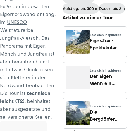
Fuße der imposanten
Aufstieg: bis 300 m
Dauer: bis 2 h
Eigernordwand entlang,
Artikel zu dieser Tour
im
UNESCO
Weltnaturerbe
Lass dich inspirieren
Jungfrau-Aletsch
. Das
Eiger-Trail:
Panorama mit Eiger,
Spektakuläre
Mönch und Jungfrau ist
Einblicke in
atemberaubend, und
die legendäre
Nordwand
mit etwas Glück lassen
Lass dich inspirieren
Der Eiger:
sich Kletterer in der
Wenn ein
Nordwand beobachten.
Berg zur
Die Tour ist
technisch
Legende wird
leicht (T2)
, beinhaltet
Lass dich inspirieren
aber ausgesetzte und
Die
seilversicherte Stellen.
Bergdörfer
Lauterbrunnen