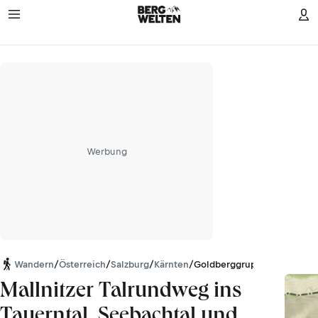
Werbung
Wandern
/
Österreich
/
Salzburg
/
Kärnten
/
Goldberggruppe
Mallnitzer Talrundweg ins
Tauerntal, Seebachtal und