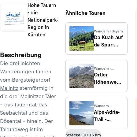
Hohe Tauern
- die
Ähnliche Touren
Nationalpark-
Region in
Wandern · Bayern
Kärnten
Da Kuah auf
da Spur:
Halsalm
Beschreibung
Die drei leichten
Wandern ·
Wanderungen führen
Lombardei
Ortler
vom
Bergsteigerdorf
Höhenweg -
Mallnitz
sternförmig in
Etappe 7:
die drei Mallnitzer Täler
Vom
Cancanosee
– das Tauerntal, das
Wandern ·
bis zum
Salzburg
Alpe-Adria-
Seebachtal und das
Stilfser Joch
Trail -
Dösental – hinein. Der
Etappe 6:
Talrundweg ist im
Innerfragant
Strecke: 10-15 km