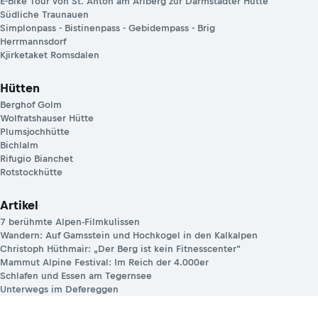
E-Bike Tour von St. Anton am Arlberg zur Darmstädter Hütte
Südliche Traunauen
Simplonpass - Bistinenpass - Gebidempass - Brig
Herrmannsdorf
Kjirketaket Romsdalen
Hütten
Berghof Golm
Wolfratshauser Hütte
Plumsjochhütte
Bichlalm
Rifugio Bianchet
Rotstockhütte
Artikel
7 berühmte Alpen-Filmkulissen
Wandern: Auf Gamsstein und Hochkogel in den Kalkalpen
Christoph Hüthmair: „Der Berg ist kein Fitnesscenter“
Mammut Alpine Festival: Im Reich der 4.000er
Schlafen und Essen am Tegernsee
Unterwegs im Defereggen