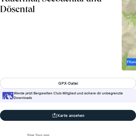
Dösental
T1
Lei
GPX-Datei
Werde jetzt Bergwelten Club-Mitglied und sichere dir unbegrenzte
Downloads
Karte ansehen
Eine Tour von