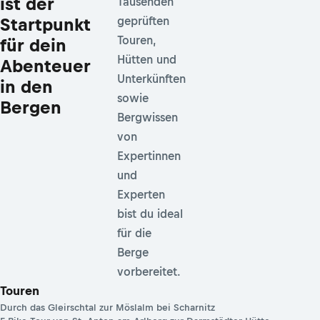
ist der
Tausenden
Startpunkt
geprüften
Touren,
für dein
Hütten und
Abenteuer
Unterkünften
in den
sowie
Bergen
Bergwissen
von
Expertinnen
und
Experten
bist du ideal
für die
Berge
vorbereitet.
Touren
Durch das Gleirschtal zur Möslalm bei Scharnitz