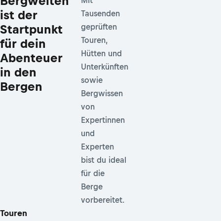
Bergwelten
Mit
ist der
Tausenden
Startpunkt
geprüften
Touren,
für dein
Hütten und
Abenteuer
Unterkünften
in den
sowie
Bergen
Bergwissen
von
Expertinnen
und
Experten
bist du ideal
für die
Berge
vorbereitet.
Touren