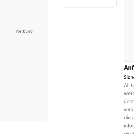
Werbung
Anf
Sich
All 
werd
über
vera
die 
info
die