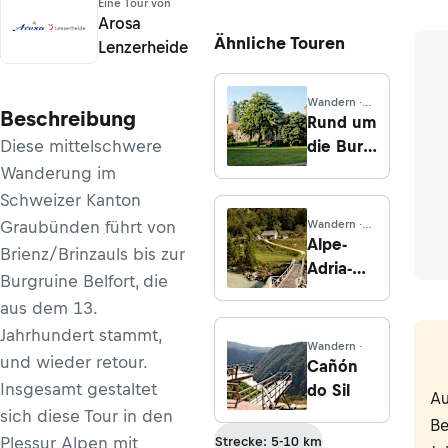
Eine Tour von
Arosa
Ähnliche Touren
Lenzerheide
Wandern ·
Beschreibung
Brandenburg
Rund um
Diese mittelschwere
die Burg
Ziesar
Wanderung im
Schweizer Kanton
Graubünden führt von
Wandern ·
Friaul-Julisch
Alpe-
Brienz/Brinzauls bis zur
Venetien
Adria-
Burgruine Belfort, die
Trail -
aus dem 13.
Etappe
Jahrhundert stammt,
24:
Wandern ·
und wieder retour.
Trenta -
Cañón
Bovec
Insgesamt gestaltet
do Sil
Au
sich diese Tour in den
Be
Plessur Alpen mit
Strecke: 5-10 km