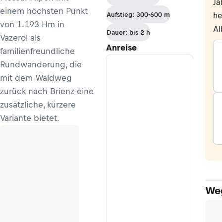
Ja
einem höchsten Punkt
Aufstieg: 300-600 m
he
von 1.193 Hm in
Al
Dauer: bis 2 h
Vazerol als
Anreise
familienfreundliche
Rundwanderung, die
mit dem Waldweg
zurück nach Brienz eine
zusätzliche, kürzere
Variante bietet.
We