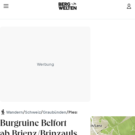
Werbung
Wandern
/
Schweiz
/
Graubünden
/
Plessur-Alpen
Burgruine Belfort
ab Brienz/Brinzauls