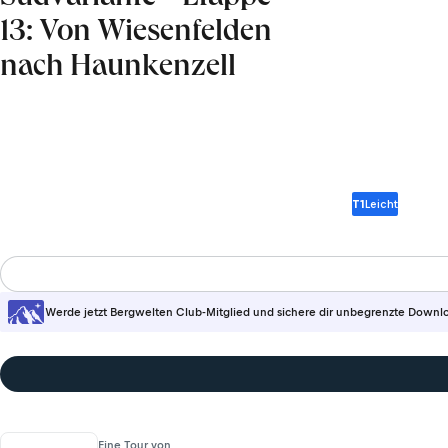
13: Von Wiesenfelden
nach Haunkenzell
T1
Leicht
Werde jetzt Bergwelten Club-Mitglied und sichere dir unbegrenzte Downl
Eine Tour von