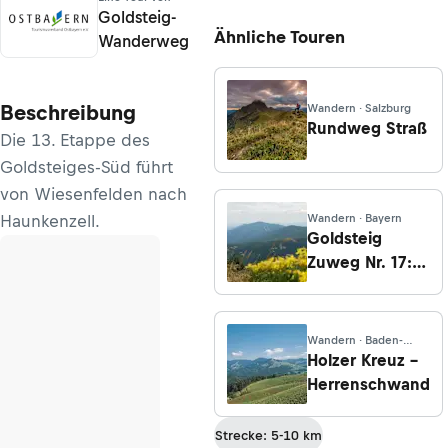
Goldsteig-
Ähnliche Touren
Wanderweg
Beschreibung
Wandern · Salzburg
Rundweg Straß
Die 13. Etappe des
Goldsteiges-Süd führt
von Wiesenfelden nach
Haunkenzell.
Wandern · Bayern
Goldsteig
Zuweg Nr. 17:
Von
Drachselsried
nach Heugstatt
Wandern · Baden-
Württemberg
Holzer Kreuz –
Herrenschwand
Strecke: 5-10 km