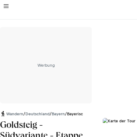
Werbung
Wandern
/
Deutschland
/
Bayern
/
Bayerischer Wald
Goldsteig -
Südvariante - Etappe