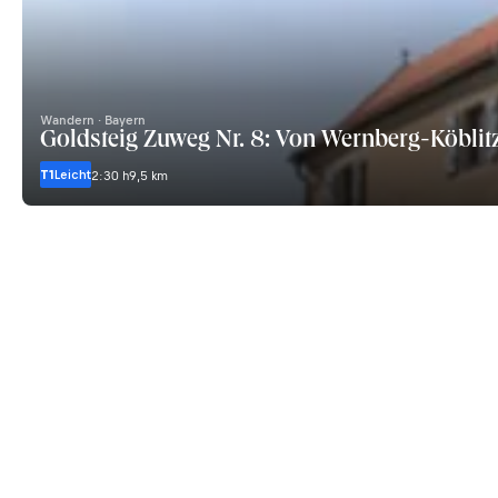
Wandern · Bayern
Goldsteig Zuweg Nr. 8: Von Wernberg-Köblitz
T1
Leicht
2:30 h
9,5 km