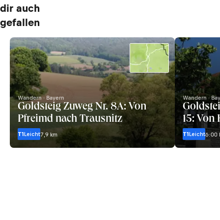
dir auch
gefallen
Wandern · Bayern
Wandern · Ba
Goldsteig Zuweg Nr. 8A: Von
Goldstei
Pfreimd nach Trausnitz
15: Von 
T1
Leicht
T1
Leicht
7,9 km
6:00 