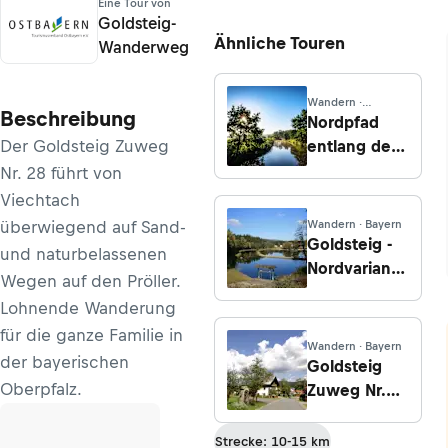
Eine Tour von
Goldsteig-
Ähnliche Touren
Wanderweg
Wandern ·
Beschreibung
Niedersachsen
Nordpfad
Der Goldsteig Zuweg
entlang der
Wümme
Nr. 28 führt von
Viechtach
überwiegend auf Sand-
Wandern · Bayern
Goldsteig -
und naturbelassenen
Nordvariante
Wegen auf den Pröller.
- Etappe 19:
Lohnende Wanderung
Von Mauth
für die ganze Familie in
nach
Wandern · Bayern
der bayerischen
Philippsreut
Goldsteig
Oberpfalz.
Zuweg Nr.
20A: Von
Herzogsreut
Strecke: 10-15 km