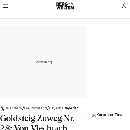
Werbung
Wandern
/
Deutschland
/
Bayern
/
Bayerischer Wald
Goldsteig Zuweg Nr.
28: Von Viechtach