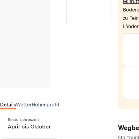
Millrüt
Bodens
zu Fei
Länder 
Details
Wetter
Höhenprofil
Beste Jahreszeit
April bis Oktober
Wegbe
Startpun