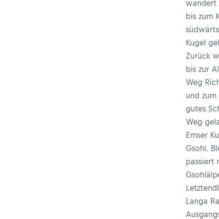
wandert 
bis zum 
südwärts
Kugel ge
Zurück w
bis zur A
Weg Ric
und zum 
gutes Sc
Weg gela
Emser K
Gsohl. B
passiert
Gsohlälp
Letztend
Langa Ra
Ausgangs