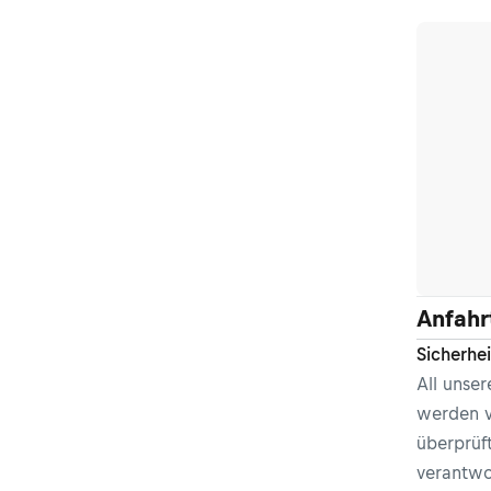
Anfahr
Sicherhe
All unse
werden v
überprüft
verantwor