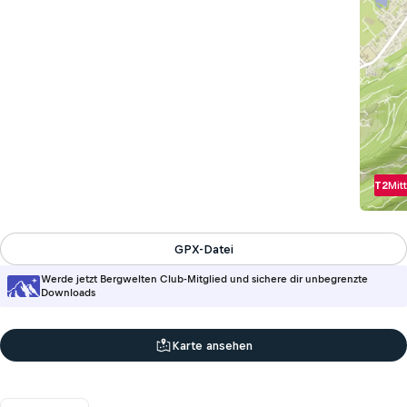
T2
Mitt
GPX-Datei
Werde jetzt Bergwelten Club-Mitglied und sichere dir unbegrenzte
Downloads
Karte ansehen