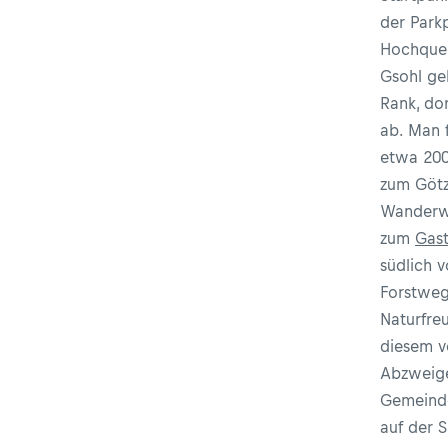
der Park
Hochquel
Gsohl ge
Rank, do
ab. Man 
etwa 200
zum Götz
Wanderwe
zum
Gast
südlich 
Forstweg
Naturfre
diesem v
Abzweige
Gemeinde
auf der 