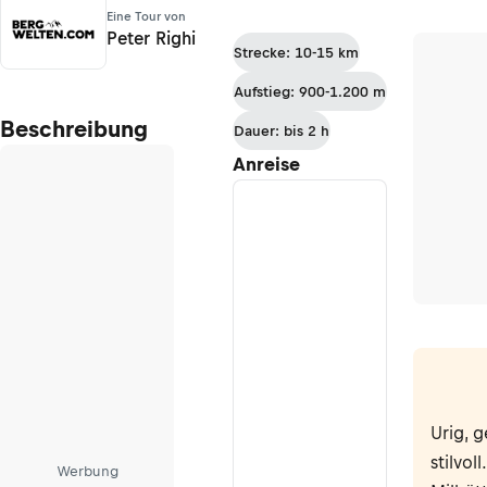
Eine Tour von
Peter Righi
Strecke: 10-15 km
Aufstieg: 900-1.200 m
Beschreibung
Dauer: bis 2 h
Anreise
Urig, g
stilvol
Werbung