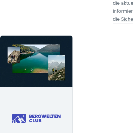
die aktu
informie
die
Siche