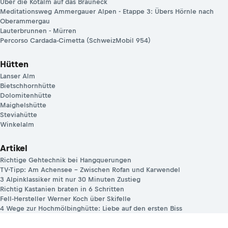
Über die Kotalm auf das Brauneck
Meditationsweg Ammergauer Alpen - Etappe 3: Übers Hörnle nach
Oberammergau
Lauterbrunnen - Mürren
Percorso Cardada-Cimetta (SchweizMobil 954)
Hütten
Lanser Alm
Bietschhornhütte
Dolomitenhütte
Maighelshütte
Steviahütte
Winkelalm
Artikel
Richtige Gehtechnik bei Hangquerungen
TV-Tipp: Am Achensee – Zwischen Rofan und Karwendel
3 Alpinklassiker mit nur 30 Minuten Zustieg
Richtig Kastanien braten in 6 Schritten
Fell-Hersteller Werner Koch über Skifelle
4 Wege zur Hochmölbinghütte: Liebe auf den ersten Biss