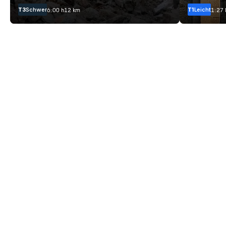
T3
Schwer
T1
Leicht
6:00 h
12 km
1:27 