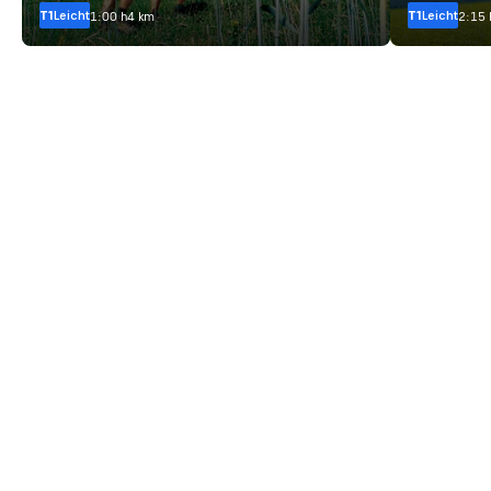
T1
Leicht
T1
Leicht
1:00 h
4 km
2:15 