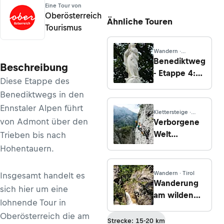
Eine Tour von
Oberösterreich
Ähnliche Touren
Tourismus
Wandern ·
Steiermark
Benediktweg
Beschreibung
- Etappe 4:
Diese Etappe des
Maria Buch
Benediktwegs in den
nach Bad St.
Ennstaler Alpen führt
Leonhard
Klettersteige ·
Kärnten
von Admont über den
Verborgene
Welt
Trieben bis nach
Klettersteig
Hohentauern.
(C/D)
Wandern · Tirol
Insgesamt handelt es
Wanderung
sich hier um eine
am wilden
lohnende Tour in
Wasser
Oberösterreich die am
durch die
Strecke: 15-20 km