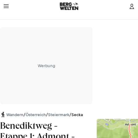
Werbung
Wandern
/
Österreich
/
Steiermark
/
Seckauer Tauern
Benediktweg -
Etappe 1: Admont -