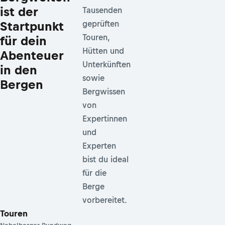
ist der
Tausenden
Startpunkt
geprüften
Touren,
für dein
Hütten und
Abenteuer
Unterkünften
in den
sowie
Bergen
Bergwissen
von
Expertinnen
und
Experten
bist du ideal
für die
Berge
vorbereitet.
Touren