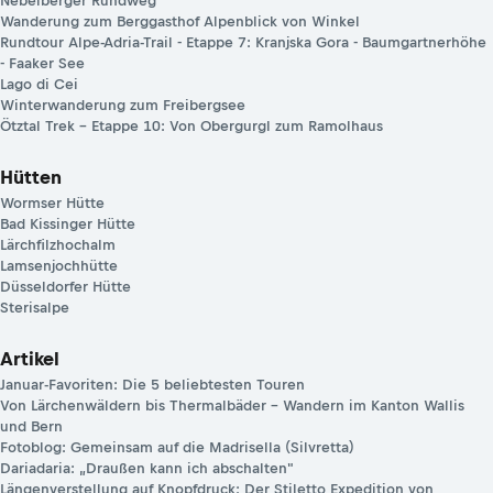
Nebelberger Rundweg
Wanderung zum Berggasthof Alpenblick von Winkel
Rundtour Alpe-Adria-Trail - Etappe 7: Kranjska Gora - Baumgartnerhöhe
- Faaker See
Lago di Cei
Winterwanderung zum Freibergsee
Ötztal Trek – Etappe 10: Von Obergurgl zum Ramolhaus
Hütten
Wormser Hütte
Bad Kissinger Hütte
Lärchfilzhochalm
Lamsenjochhütte
Düsseldorfer Hütte
Sterisalpe
Artikel
Januar-Favoriten: Die 5 beliebtesten Touren
Von Lärchenwäldern bis Thermalbäder – Wandern im Kanton Wallis
und Bern
Fotoblog: Gemeinsam auf die Madrisella (Silvretta)
Dariadaria: „Draußen kann ich abschalten"
Längenverstellung auf Knopfdruck: Der Stiletto Expedition von