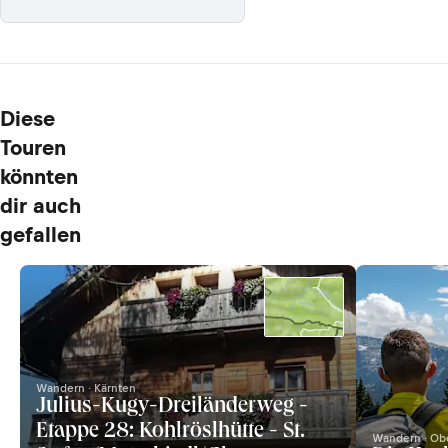
Diese
Touren
könnten
dir auch
gefallen
Wandern · Kärnten
Julius-Kugy-Dreiländerweg -
Etappe 28: Kohlröslhütte - St.
Wandern · Obe