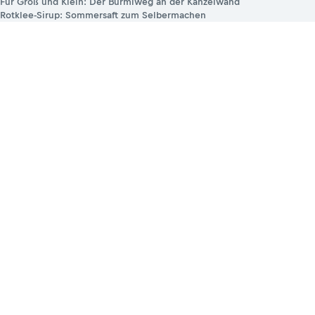
Für Groß und Klein: Der Burmiweg an der Kanzelwand
Rotklee-Sirup: Sommersaft zum Selbermachen