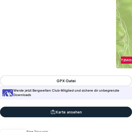
T2
Mitt
GPX-Datei
Werde jetzt Bergwelten Club-Mitglied und sichere dir unbegrenzte
Downloads
Karte ansehen
Eine Tour von