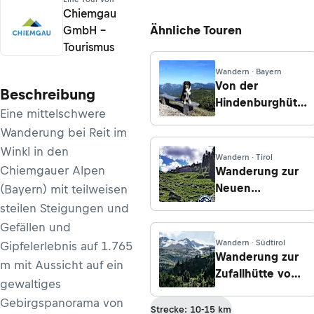
Chiemgau
Ähnliche Touren
GmbH –
Tourismus
Wandern · Bayern
Von der
Beschreibung
Hindenburghütte
Eine mittelschwere
über die
Wanderung bei Reit im
Felsenquelle
Winkl in den
Wandern · Tirol
Chiemgauer Alpen
Wanderung zur
Neuen
(Bayern) mit teilweisen
Bamberger
steilen Steigungen und
Hütte vom
Gefällen und
Gasthof
Wandern · Südtirol
Gipfelerlebnis auf 1.765
Wegscheid
Wanderung zur
m mit Aussicht auf ein
Zufallhütte vom
gewaltiges
Martelltal
Gebirgspanorama von
Strecke: 10-15 km