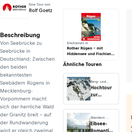
Eine Tour von
Rolf Goetz
Beschreibung
Von Seebrücke zu
Erschienen in
Rother Rügen – mit
Seebrücke in
Hiddensee und Fischland-
Deutschland: Zwischen
Darß-Zingst
Ähnliche Touren
den beiden
bekanntesten
Berg- und
Seebädern Rügens in
Hochtouren ·
Hochtour
Mecklenburg-
Wallis
zur
Vorpommern macht
Cabane
sich der herrliche Wald
des
der Granitz breit – auf
Vignettes
Wandern ·
der Rundwanderung
von Arolla
Bayern
Eibsee-
wird er gleich zweimal
Romantik