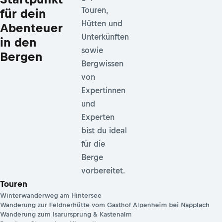
Touren,
für dein
Hütten und
Abenteuer
Unterkünften
in den
sowie
Bergen
Bergwissen
von
Expertinnen
und
Experten
bist du ideal
für die
Berge
vorbereitet.
Touren
Winterwanderweg am Hintersee
Wanderung zur Feldnerhütte vom Gasthof Alpenheim bei Napplach
Wanderung zum Isarursprung & Kastenalm