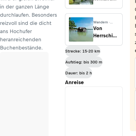
am Fuße
in der ganzen Länge
der
durchlaufen. Besonders
Zugspitze
reizvoll sind die dicht
Wandern ·
Bayern
Von
ans Hochufer
Herrsching
heranreichenden
nach
Buchenbestände.
Stegen
Strecke: 15-20 km
Aufstieg: bis 300 m
Dauer: bis 2 h
Anreise