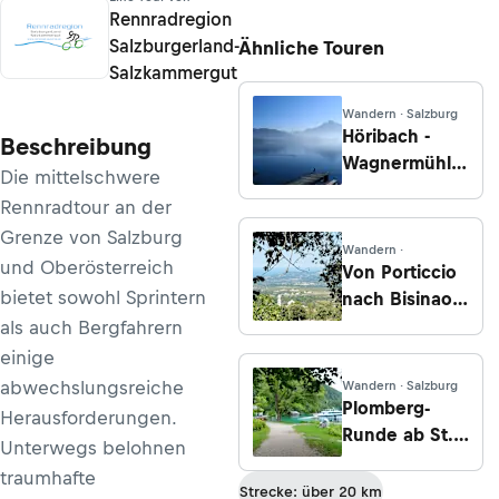
Rennradregion
Salzburgerland-
Ähnliche Touren
Salzkammergut
Wandern · Salzburg
Höribach -
Beschreibung
Wagnermühle
Die mittelschwere
-
Rennradtour an der
Schwarzindien
Grenze von Salzburg
Wandern ·
und Oberösterreich
Von Porticcio
bietet sowohl Sprintern
nach Bisinao
auf Korsika
als auch Bergfahrern
einige
abwechslungsreiche
Wandern · Salzburg
Plomberg-
Herausforderungen.
Runde ab St.
Unterwegs belohnen
Gilgen
traumhafte
Strecke: über 20 km