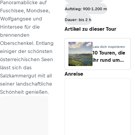
Panoramablicke auf
Aufstieg: 900-1.200 m
Fuschlsee, Mondsee,
Wolfgangsee und
Dauer: bis 2 h
Hintersee für die
Artikel zu dieser Tour
brennenden
Oberschenkel. Entlang
Lass dich inspirieren
einiger der schönsten
10 Touren, die
österreichischen Seen
ihr rund um
den Mondsee
lässt sich das
Anreise
machen könnt
Salzkammergut mit all
seiner landschaftliche
Schönheit genießen.