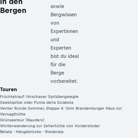
in den
sowie
Bergen
Bergwissen
von
Expertinnen
und
Experten
bist du ideal
für die
Berge
vorbereitet.
Touren
Früchtetrauf: Hirschauer Spitzbergwegle
Seeblspitze oder Punta della Sciabola
Venter Runde Sommer, Etappe 4: Vom Brandenburger Haus zur
Vernagthütte
Grünseetour (Nauders)
Winterwanderung zur Zellerhütte von Vorderstoder
Belalp - Hängebrücke - Riederalp