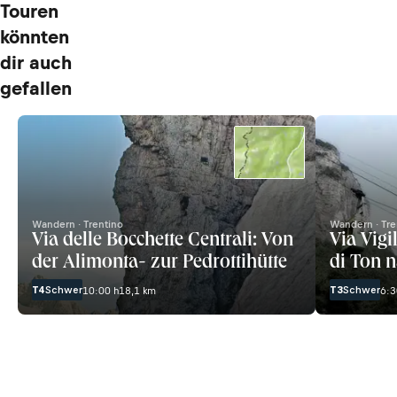
Touren
könnten
dir auch
gefallen
Wandern · Trentino
Wandern · Tre
Via delle Bocchette Centrali: ­Von
Via Vigi
der Alimonta- zur Pedrottihütte
di Ton 
T4
Schwer
T3
Schwer
10:00 h
18,1 km
6:3