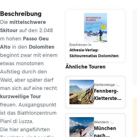
Beschreibung
Die
mittelschwere
Skitour
auf den 2.048
m hohen
Passo Geu
Erschienen in
Alto
in den
Dolomiten
Athesia-Verlag:
beginnt zwar mit einem
Skitourenatlas Dolomiten
etwas monotonen
Ähnliche Touren
Aufstieg durch den
Wald, aber später darf
Klettersteige ·
man sich auf eine recht
Trentino
Fennberg-
kurzweilige Tour
Klettersteig
freuen. Ausgangspunkt
(C)
ist das Biathlonzentrum
Piani di Luzza.
Wandern ·
Venetien
München
Die hier angeführten
nach