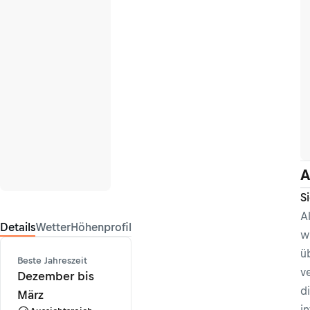
A
S
A
Details
Wetter
Höhenprofil
w
ü
Beste Jahreszeit
v
Dezember bis
d
März
i