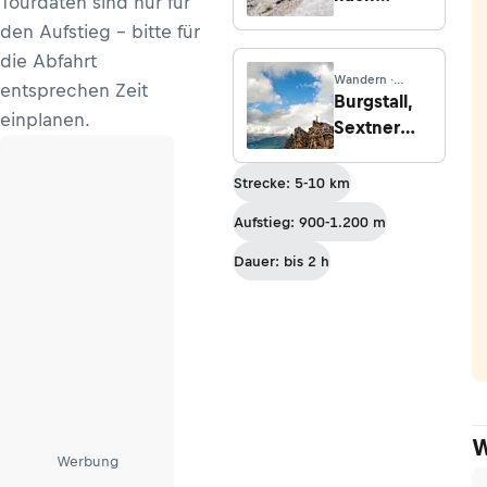
Tourdaten sind nur für
Venedig -
den Aufstieg - bitte für
Etappe 21:
die Abfahrt
Rifugio
Wandern ·
entsprechen Zeit
Bruto
Venetien
Burgstall,
einplanen.
Carestiato -
Sextner
­Rifugio
Dolomiten
Pian de
Strecke: 5-10 km
Fontana
Aufstieg: 900-1.200 m
Dauer: bis 2 h
W
Werbung