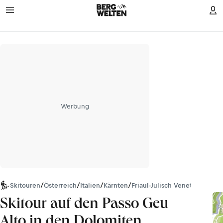
Werbung
Skitouren
/
Österreich
/
Italien
/
Kärnten
/
Friaul-Julisch Venetien
/
Karn
Skitour auf den Passo Geu
Alto in den Dolomiten