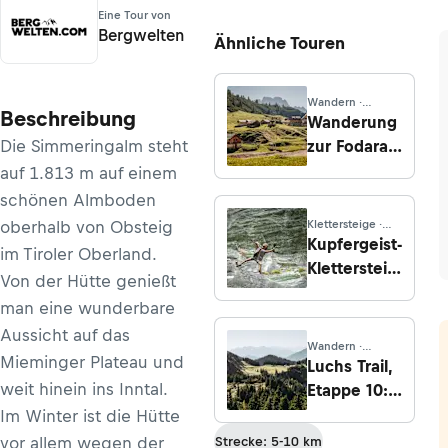
Eine Tour von
Bergwelten
Ähnliche Touren
Wandern ·
Beschreibung
Venetien
Wanderung
Die Simmeringalm steht
zur Fodara-
Vedla-Hütte
auf 1.813 m auf einem
von Pederü
schönen Almboden
oberhalb von Obsteig
Klettersteige ·
Kärnten
Kupfergeist-
im Tiroler Oberland.
Klettersteig
Von der Hütte genießt
(D/E),
man eine wunderbare
Hüttschlag
Aussicht auf das
Wandern ·
Mieminger Plateau und
Niederösterreich
Luchs Trail,
weit hinein ins Inntal.
Etappe 10:
Von Lassing
Im Winter ist die Hütte
nach
vor allem wegen der
Strecke: 5-10 km