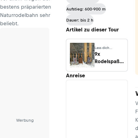
Hochreit
bestens präparierten
Aufstieg: 600-900 m
Naturrodelbahn sehr
Dauer: bis 2 h
beliebt.
Artikel zu dieser Tour
Lass dich
inspirieren
9x
Rodelspaß
in Tirol
Anreise
V
F
K
Werbung
d
a