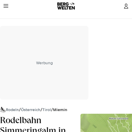
Werbung
Rodeln
/
Österreich
/
Tirol
/
Mieminger Kette
Rodelbahn
Simmeringalm in