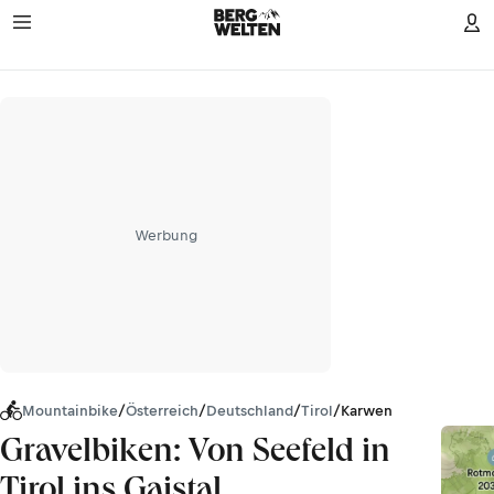
Werbung
Mountainbike
/
Österreich
/
Deutschland
/
Tirol
/
Karwendel
Gravelbiken: Von Seefeld in
Tirol ins Gaistal