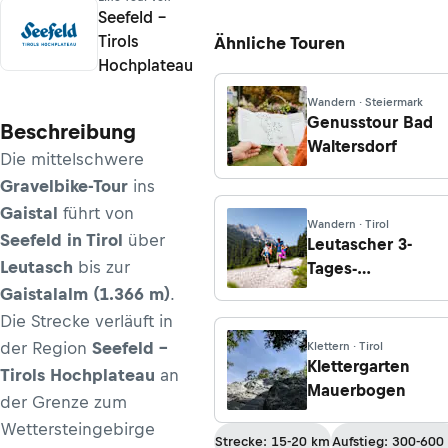
Seefeld –
Tirols
Ähnliche Touren
Hochplateau
Wandern · Steiermark
Genusstour Bad
Beschreibung
Waltersdorf
Die mittelschwere
Gravelbike-Tour
ins
Gaistal
führt von
Wandern · Tirol
Seefeld in Tirol
über
Leutascher 3-
Leutasch
bis zur
Tages-
Hüttenwanderun
Gaistalalm (1.366 m)
.
für Familien -
Die Strecke verläuft in
Etappe 3:
der Region
Seefeld –
Klettern · Tirol
Rotmoosalm -
Klettergarten
Tirols Hochplateau
an
Hämmermoosalm
Mauerbogen
der Grenze zum
- Leutasch
Wettersteingebirge
Strecke: 15-20 km
Aufstieg: 300-600