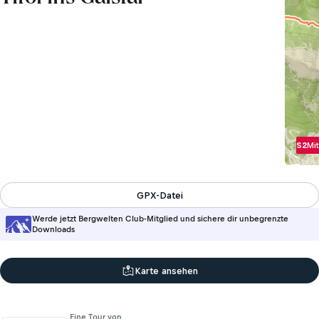
S2
Mit
GPX-Datei
Werde jetzt Bergwelten Club-Mitglied und sichere dir unbegrenzte
Downloads
Karte ansehen
Eine Tour von