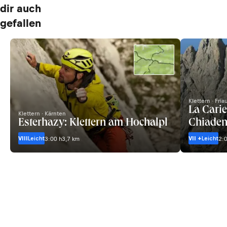
dir auch
gefallen
Klettern · Fria
La Carie
Klettern · Kärnten
Esterhazy: Klettern am Hochalpl
Chiaden
VIII
Leicht
VII +
Leicht
3:00 h
3,7 km
2:0