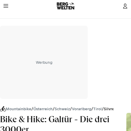
Werbung
Mountainbike
/
Österreich
/
Schweiz
/
Vorarlberg
/
Tirol
/
Silvretta
Bike & Hike: Galtür - Die drei
3000er