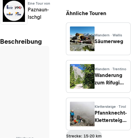
Eine Tour von
Paznaun-
Ähnliche Touren
Ischgl
Wandern · Wallis
Beschreibung
Säumerweg
Wandern · Trentino
Wanderung
zum Rifugio
Tosa e T.
Pedrotti von
Molveno
Klettersteige · Tirol
Pfannknecht-
Klettersteig
(C) ab der
Jamtalhütte
Strecke: 15-20 km