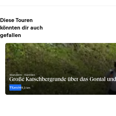
Diese Touren
könnten dir auch
gefallen
Wandern · Kärnten
Große Katschbergrunde über das Gontal und 
T1
Leicht
9,3 km