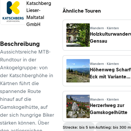
Katschberg
Lieser-
Ähnliche Touren
Maltatal
GmbH
Wandern · Kärnten
Holzkulturwande
Gensau
Beschreibung
Aussichtsreiche MTB-
Rundtour in der
Wandern · Kärnten
Ankogelgruppe: von
Höhenweg Scharf
der Katschberghöhe in
Eck mit Variante
Kärtnen führt die
Grebenzenhaus
spannende Route
hinauf auf die
Wandern · Kärnten
Herzerlweg zur
Gamskogelhütte, auf
Gamskogelhütte
der sich hungrige Biker
stärken können. Über
Strecke: bis 5 km
Aufstieg: bis 300 m
den actionreichen