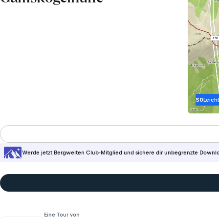
S0
Leich
Werde jetzt Bergwelten Club-Mitglied und sichere dir unbegrenzte Downl
Eine Tour von