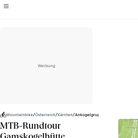
Werbung
Mountainbike
/
Österreich
/
Kärnten
/
Ankogelgruppe
MTB-Rundtour
Gamskogelhütte