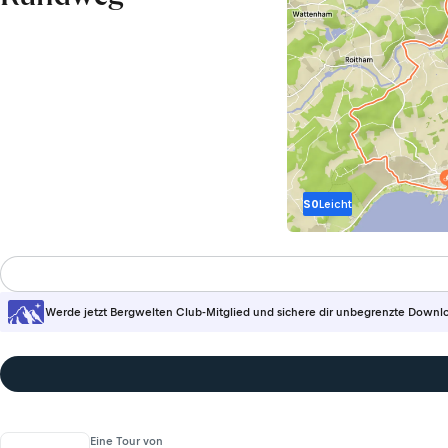
S0
Leicht
Werde jetzt Bergwelten Club-Mitglied und sichere dir unbegrenzte Downl
Eine Tour von