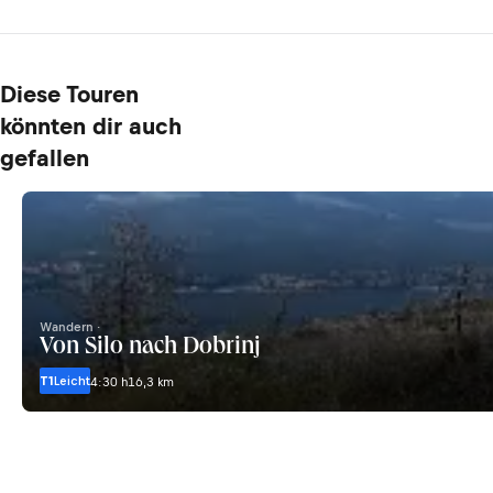
Diese Touren
könnten dir auch
gefallen
Wandern ·
Von Šilo nach Dobrinj
T1
Leicht
4:30 h
16,3 km