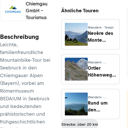
Chiemgau
Ähnliche Touren
GmbH –
Tourismus
Wandern · Tessin
Nevère des
Beschreibung
Monte
Leichte,
Generoso
familienfreundliche
Mountainbike-Tour bei
Wandern ·
Südtirol
Seebruck in den
Ortler
Höhenweg -
Chiemgauer Alpen
Etappe 5:
(Bayern), vorbei am
Von der
Römermuseum
Pizzinihütte
Wandern ·
BEDAIUM in Seebruck
nach
Salzburg
Rund um
und bedeutenden
Sant'Antonio
den
prähistorischen und
Buchberg
frühgeschichtlichen
Strecke: über 20 km